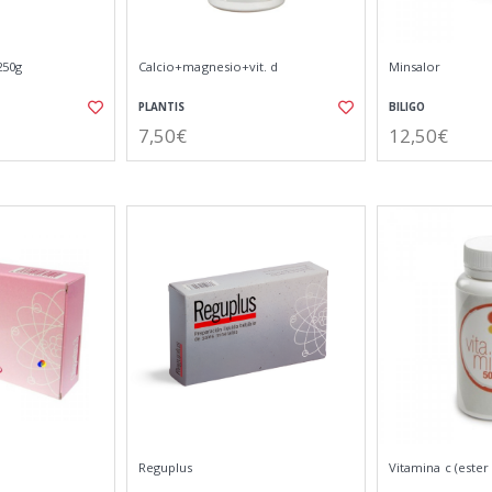
250g
Calcio+magnesio+vit. d
Minsalor
PLANTIS
BILIGO
7,50€
12,50€
Reguplus
Vitamina c (ester 