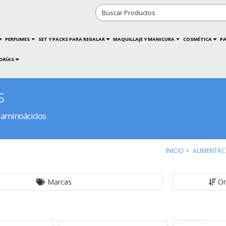
PERFUMES
SET Y PACKS PARA REGALAR
MAQUILLAJE Y MANICURA
COSMÉTICA
PA
ORÍAS
s
y aminoácidos
INICIO
ALIMENTAC
Marcas
Or