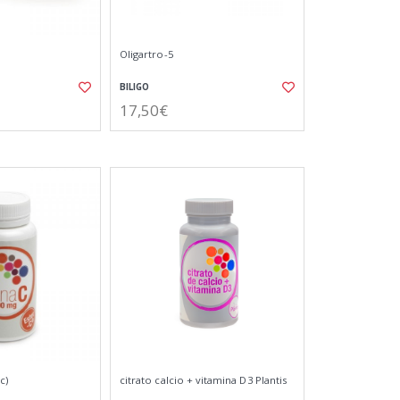
Oligartro-5
BILIGO
17,50€
c)
citrato calcio + vitamina D3 Plantis