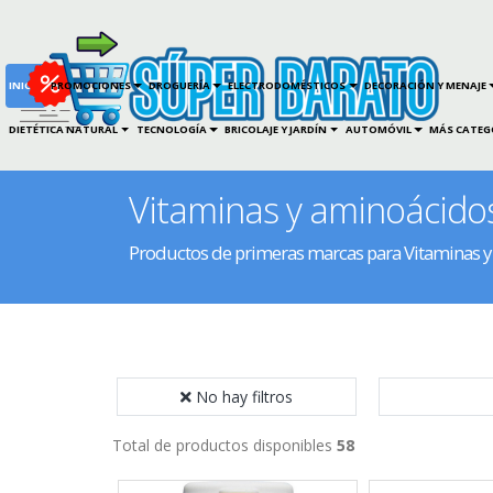
INICIO
PROMOCIONES
DROGUERÍA
ELECTRODOMÉSTICOS
DECORACIÓN Y MENAJE
DIETÉTICA NATURAL
TECNOLOGÍA
BRICOLAJE Y JARDÍN
AUTOMÓVIL
MÁS CATEG
Vitaminas y aminoácido
Productos de primeras marcas para Vitaminas 
No hay filtros
Total de productos disponibles
58