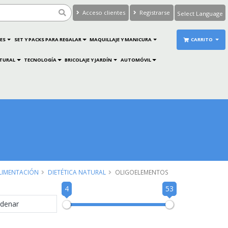
Acceso clientes
Registrarse
Powered by
Translate
ES
SET Y PACKS PARA REGALAR
MAQUILLAJE Y MANICURA
CARRITO
ATURAL
TECNOLOGÍA
BRICOLAJE Y JARDÍN
AUTOMÓVIL
LIMENTACIÓN
DIETÉTICA NATURAL
OLIGOELEMENTOS
4
53
denar