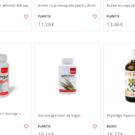
e salmón) 450 cap
Aceite rosa mosqueta plantis 20 ml
Aceite borraja pl
PLANTIS
PLANTIS
11,28€
13,46€
 + borraja +
Germix (germen de trigo)
Phytoligo hyper
PLANTIS
BILIGO
19,15€
19,77€