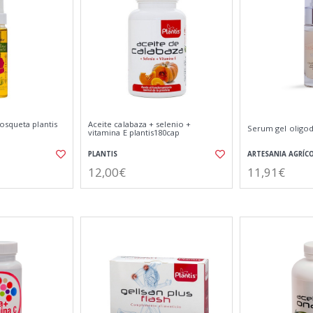
osqueta plantis
Aceite calabaza + selenio +
Serum gel oligo
vitamina E plantis180cap
PLANTIS
ARTESANIA AGRÍC
12,00€
11,91€