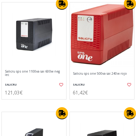
Salicru sps one 1100va sai 600w neg
Salicru sps one 500va sai 240w rojo
iec
SALICRU
SALICRU
121,03€
61,42€