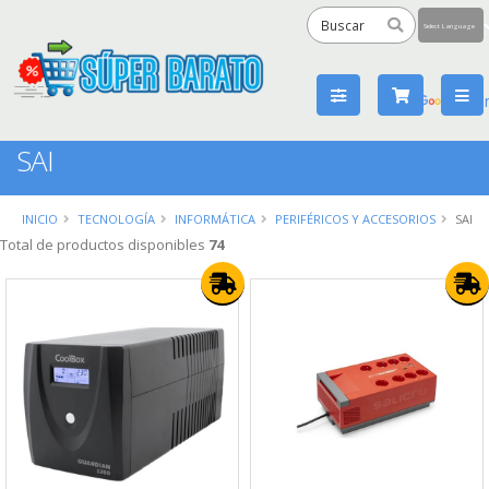
Powered
by
Tra
SAI
INICIO
TECNOLOGÍA
INFORMÁTICA
PERIFÉRICOS Y ACCESORIOS
SAI
Total de productos disponibles
74