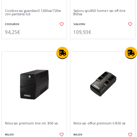
Coolbox sai guardian3 1200va/720w
Salicru sps-850 home+ sai off-line
con pantalla lcd
850va
COOLBOX
SALICRU
94,25€
109,93€
Nilox sai premium line int. 800 va
Nilox sai office premium li 850 va
NILOX
NILOX