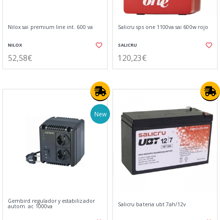
Nilox sai premium line int. 600 va
Salicru sps one 1100va sai 600w rojo
NILOX
SALICRU
52,58€
120,23€
New
Gembird regulador y estabilizador
Salicru bateria ubt 7ah/12v
autom. ac 1000va