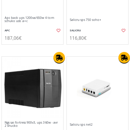
Apc back ups 1200va/650w 4 tom
Salicru sps 750 soho+
schuko usb a+c
APC
SALICRU
187,06€
116,80€
Ngs sai fortress 900v3, ups 360w - avr
Salicru sps net2
2 shucko