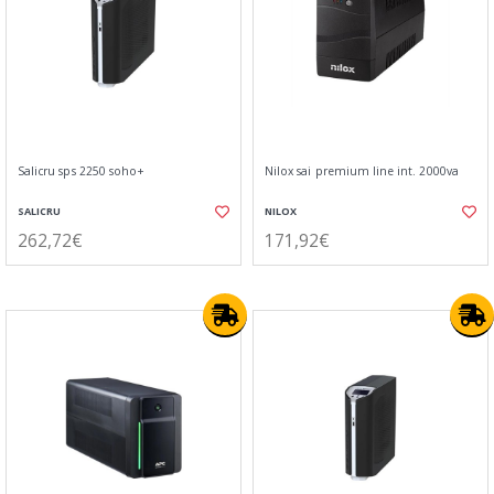
Salicru sps 2250 soho+
Nilox sai premium line int. 2000va
SALICRU
NILOX
262,72€
171,92€