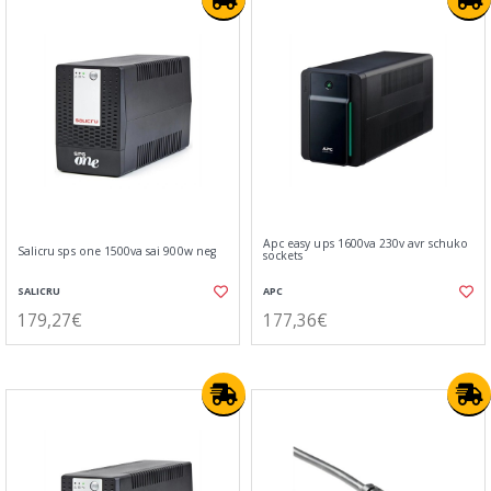
Apc easy ups 1600va 230v avr schuko
Salicru sps one 1500va sai 900w neg
sockets
SALICRU
APC
179,27€
177,36€