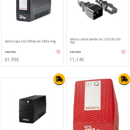
Salicru cable salida iec c13/c20 2m
Salicru sps one 500va sai 240w neg
10a
SALICRU
SALICRU
61,99€
11,14€