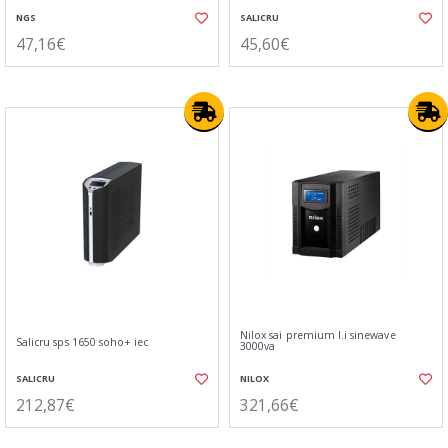
NGS
SALICRU
47,16€
45,60€
Nilox sai premium l.i sinewave
Salicru sps 1650 soho+ iec
3000va
SALICRU
NILOX
212,87€
321,66€