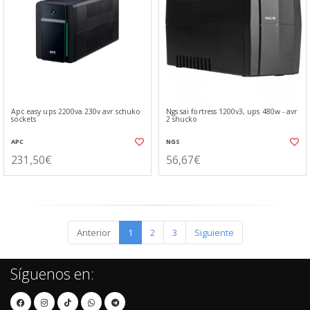
Apc easy ups 2200va 230v avr schuko
Ngs sai fortress 1200v3, ups 480w - avr
sockets
2 shucko
APC
NGS
231,50€
56,67€
Anterior
1
2
3
Siguiente
Síguenos en: