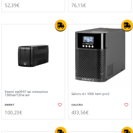
52,39€
76,15€
Ewent ew3997 sai interactivo
Salicru slc 1000 twin pro2
1300va/720w avr
EWENT
SALICRU
100,23€
433,56€