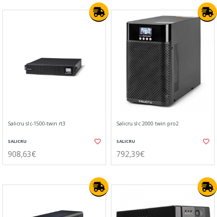
Salicru slc-1500-twin rt3
Salicru slc 2000 twin pro2
SALICRU
SALICRU
908,63€
792,39€