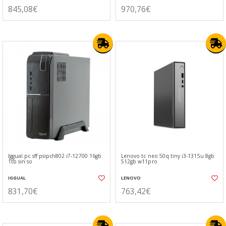
845,08€
970,76€
Iggual pc sff psipch802 i7-12700 16gb
Lenovo tc neo 50q tiny i3-1315u 8gb
1tb sin so
512gb w11pro
IGGUAL
LENOVO
831,70€
763,42€