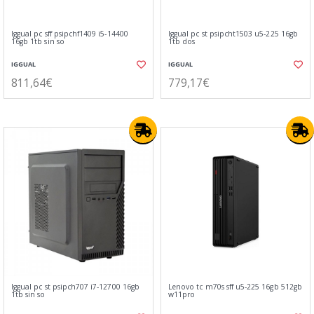
Iggual pc sff psipchf1409 i5-14400
Iggual pc st psipcht1503 u5-225 16gb
16gb 1tb sin so
1tb dos
IGGUAL
IGGUAL
811,64€
779,17€
Iggual pc st psipch707 i7-12700 16gb
Lenovo tc m70s sff u5-225 16gb 512gb
1tb sin so
w11pro