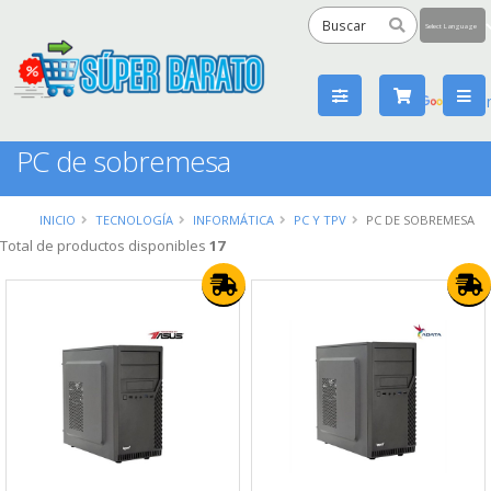
Powered
by
Tra
PC de sobremesa
INICIO
TECNOLOGÍA
INFORMÁTICA
PC Y TPV
PC DE SOBREMESA
Total de productos disponibles
17