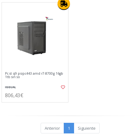
Pc st q9 psipc443 amd r7-8700g 16gb
1tb sin so
IGGUAL
806,43€
Anterior
1
Siguiente