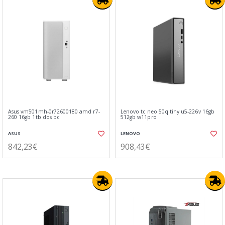
Asus vm501mh-0r72600180 amd r7-
Lenovo tc neo 50q tiny u5-226v 16gb
260 16gb 1tb dos bc
512gb w11pro
ASUS
LENOVO
842,23€
908,43€