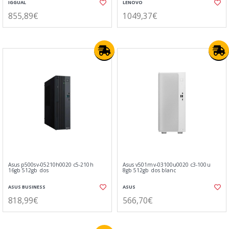
IGGUAL
LENOVO
855,89€
1049,37€
Asus p500sv-05210h0020 c5-210h
Asus v501mv-03100u0020 c3-100u
16gb 512gb dos
8gb 512gb dos blanc
ASUS BUSINESS
ASUS
818,99€
566,70€