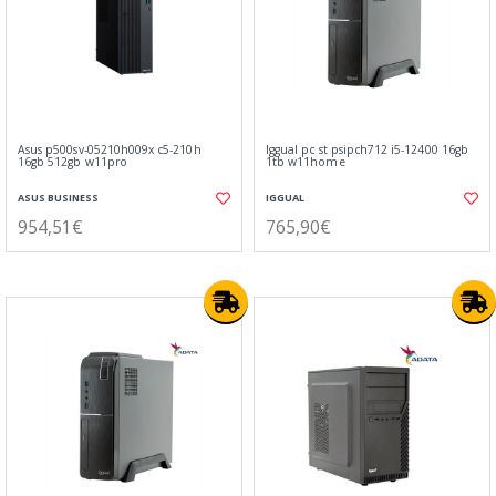
Asus p500sv-05210h009x c5-210h
Iggual pc st psipch712 i5-12400 16gb
16gb 512gb w11pro
1tb w11home
ASUS BUSINESS
IGGUAL
954,51€
765,90€