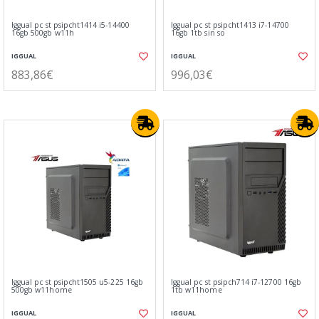
Iggual pc st psipcht1414 i5-14400
Iggual pc st psipcht1413 i7-14700
16gb 500gb w11h
16gb 1tb sin so
IGGUAL
IGGUAL
883,86€
996,03€
Iggual pc st psipcht1505 u5-225 16gb
Iggual pc st psipch714 i7-12700 16gb
500gb w11home
1tb w11home
IGGUAL
IGGUAL