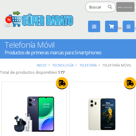
Powered
by
Tra
Telefonía Móvil
Productos de primeras marcas para Smartphones
INICIO
TECNOLOGÍA
TELEFONÍA
TELEFONÍA MÓVIL
Total de productos disponibles
177