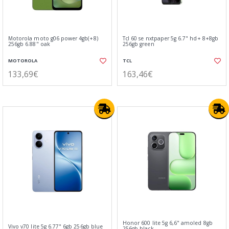
Motorola moto g06 power 4gb(+8)
Tcl 60 se nxtpaper 5g 6.7" hd+ 8+8gb
256gb 6.88" oak
256gb green
MOTOROLA
TCL
133,69€
163,46€
Honor 600 lite 5g 6,6" amoled 8gb
Vivo v70 lite 5g 6.77" 6gb 256gb blue
256gb black