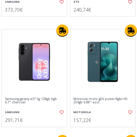
SAMSUNG
ZTE
373,70€
240,74€
Samsung galaxy a37 5g 128gb 6gb
Motorola moto g06 power 8gb(+8)
6.7" charcoal
256gb 6.88" azul
SAMSUNG
MOTOROLA
291,71€
157,22€