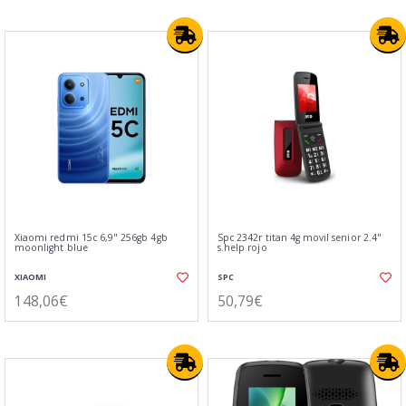
Xiaomi redmi 15c 6,9" 256gb 4gb
Spc 2342r titan 4g movil senior 2.4"
moonlight blue
s.help rojo
XIAOMI
SPC
148,06€
50,79€