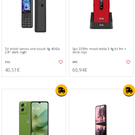
Tcl móvil senior one touch 4g 4042s
Spc 2339n movil stella 3 4g bt fm +
2.8" dark nigh
dock rojo
TCL
SPC
40,51€
60,94€