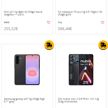
Vivo y21 5g 4gb(+4) 256gb black
Tcl nxtpaper 70 pro 5g 6.9" 8gb(+16)
cargador + auric.
256gb gold
VIVO
TCL
255,52€
306,44€
Samsung galaxy a37 5g 256gb 8gb
Zte nubia neo 3 6.8"fhd+ 12+12g
6.7" gray
256g interstellar