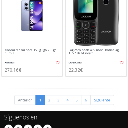
Xiaomi redmi note 15 5g 8gb 256gb
Logicom posh 405 móvil básico 4g
purple
1.77" ds bt negro
XIAOMI
LOGICOM
270,16€
22,32€
Anterior
1
2
3
4
5
6
Siguiente
Síguenos en: