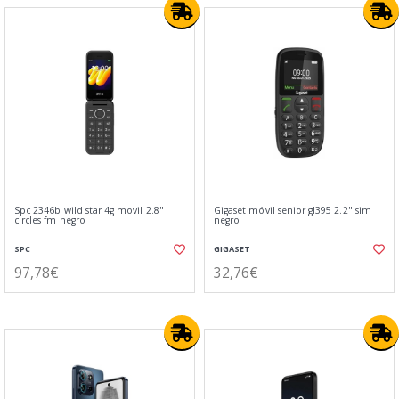
Spc 2346b wild star 4g movil 2.8"
Gigaset móvil senior gl395 2.2" sim
circles fm negro
negro
SPC
GIGASET
97,78€
32,76€