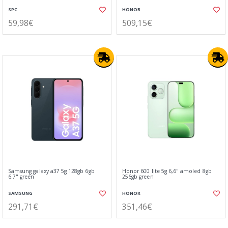
SPC
HONOR
59,98€
509,15€
Samsung galaxy a37 5g 128gb 6gb
Honor 600 lite 5g 6,6" amoled 8gb
6.7" green
256gb green
SAMSUNG
HONOR
291,71€
351,46€