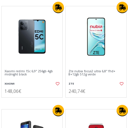
Xiaomi redmi 15c 6,9" 256gb 4gb
Zte nubia focus2 ultra 6,8" fhd+
midnight black
8+12gb 512g verde
XIAOMI
ZTE
148,06€
240,74€