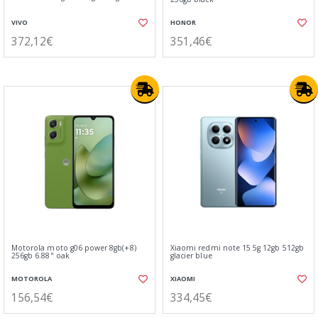
VIVO
HONOR
372,12€
351,46€
Motorola moto g06 power 8gb(+8)
Xiaomi redmi note 15 5g 12gb 512gb
256gb 6.88" oak
glacier blue
MOTOROLA
XIAOMI
156,54€
334,45€