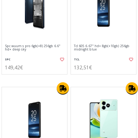
Spc wuum s pro 6gb(+8) 256gb 6.6"
Tcl 605 6.67" hd+ 8gb(+10gb) 256gb
hd+ deep sky
midnight blue
SPC
TCL
149,42€
132,51€