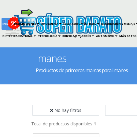
INICIO
PROMOCIONES
DROGUERÍA
ELECTRODOMÉSTICOS
DECORACIÓN Y MENAJE
DIETÉTICA NATURAL
TECNOLOGÍA
BRICOLAJE Y JARDÍN
AUTOMÓVIL
MÁS CATEG
Imanes
Productos de primeras marcas para Imanes
No hay filtros
Total de productos disponibles
1