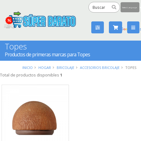
Powered
by
Tra
Topes
Productos de primeras marcas para Topes
INICIO
HOGAR
BRICOLAJE
ACCESORIOS BRICOLAJE
TOPES
Total de productos disponibles
1