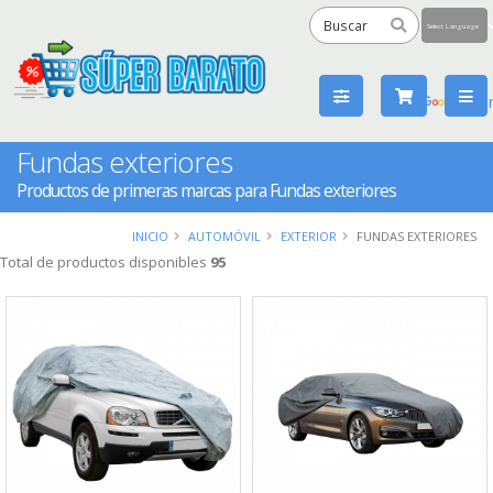
Powered
by
Tra
Fundas exteriores
Productos de primeras marcas para Fundas exteriores
INICIO
AUTOMÓVIL
EXTERIOR
FUNDAS EXTERIORES
Total de productos disponibles
95