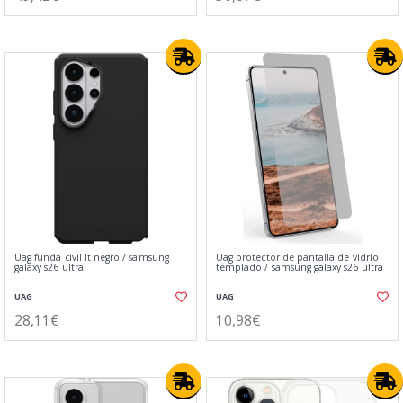
Uag funda civil lt negro / samsung
Uag protector de pantalla de vidrio
galaxy s26 ultra
templado / samsung galaxy s26 ultra
UAG
UAG
28,11€
10,98€