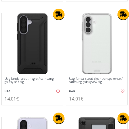
Uag funda scout negro / samsung
Uag funda scout clear transparente /
galaxy a37 5g
samsung galaxy a57 5g
UAG
UAG
14,01€
14,01€