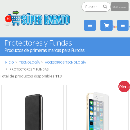
Powered
by
Tra
Protectores y Fundas
Productos de primeras marcas para Fundas
INICIO
TECNOLOGÍA
ACCESORIOS TECNOLOGÍA
PROTECTORES Y FUNDAS
Total de productos disponibles
113
Oferta