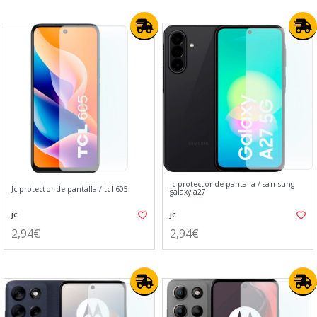
Jc protector de pantalla / samsung
Jc protector de pantalla / tcl 605
galaxy a27
JC
JC
2,94€
2,94€