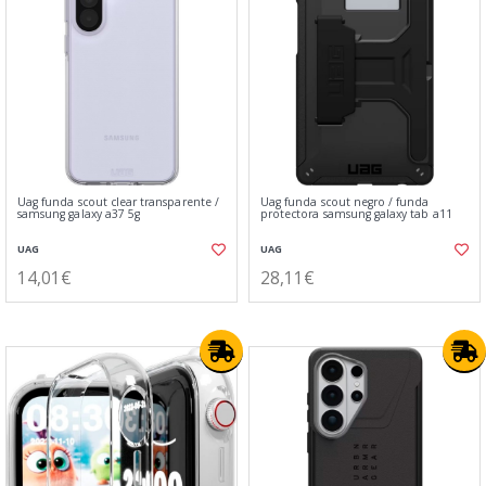
Uag funda scout clear transparente /
Uag funda scout negro / funda
samsung galaxy a37 5g
protectora samsung galaxy tab a11
UAG
UAG
14,01€
28,11€