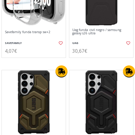
Uag funda civil negro / samsung
Savefamily funda transp sw+2
galaxy s26 ultra
SAVEFAMILY
UAG
4,07€
30,67€