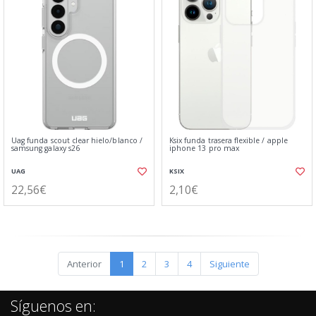
Uag funda scout clear hielo/blanco⁤⁣ /
Ksix funda trasera flexible / apple
samsung galaxy s26
iphone 13 pro max
UAG
KSIX
22,56€
2,10€
Anterior
1
2
3
4
Siguiente
Síguenos en: