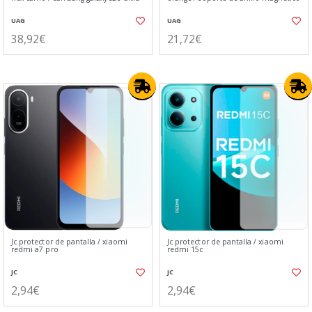
UAG
UAG
38,92€
21,72€
Jc protector de pantalla / xiaomi
Jc protector de pantalla / xiaomi
redmi a7 pro
redmi 15c
JC
JC
2,94€
2,94€