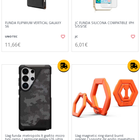
FUNDA FLIPMIUM VERTICAL GALAXY
JC FUNDA SILICONA COMPATIBLE IPH
S6
5/5S/SE
UNOTEC
JC
11,66€
6,01€
Uag funda metropolis lt grafito micro
Uag magnetic ring stand burnt
hex camo / samsung galaxy s26 ultra
orange / soporte de anillo magnético