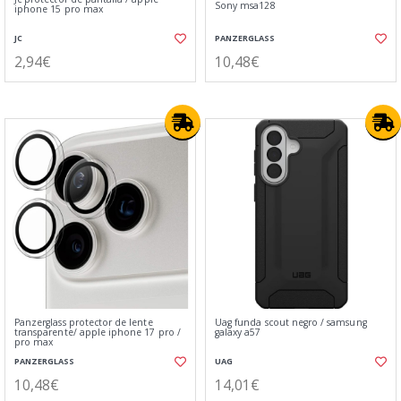
Sony msa128
iphone 15 pro max
JC
PANZERGLASS
2,94€
10,48€
Panzerglass protector de lente⁣
Uag funda scout negro / samsung
transparente/ apple iphone 17 pro /
galaxy a57
pro max
PANZERGLASS
UAG
10,48€
14,01€