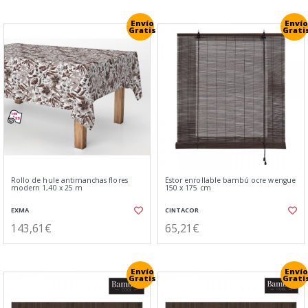
Envío
Envío
Gratis
Grati
Rollo de hule antimanchas flores
Estor enrollable bambú ocre wengue
modern 1,40 x 25 m
150 x 175 cm
EXMA
CINTACOR
143,61€
65,21€
Envío
Envío
Gratis
Grati