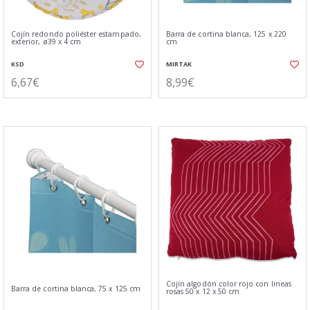
Cojín redondo poliéster estampado,
Barra de cortina blanca, 125 x 220
exterior, ø39 x 4 cm
cm
KSD
MIRTAK
6,67€
8,99€
Cojín algodón color rojo con lineas
Barra de cortina blanca, 75 x 125 cm
rosas 50 x 12 x 50 cm