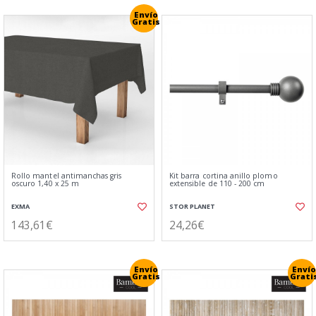
Envío
Gratis
Rollo mantel antimanchas gris
Kit barra cortina anillo plomo
oscuro 1,40 x 25 m
extensible de 110 - 200 cm
EXMA
STOR PLANET
143,61€
24,26€
Envío
Envío
Gratis
Grati