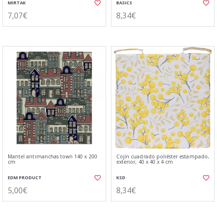
MIRTAK
BASICS
7,07€
8,34€
Mantel antimanchas town 140 x 200
Cojín cuadrado poliéster estampado,
cm
exterior, 40 x 40 x 4 cm
EDM PRODUCT
KSD
5,00€
8,34€