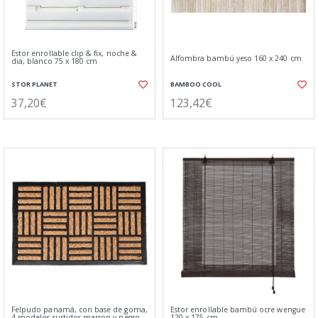
Estor enrollable clip & fix, noche &
Alfombra bambú yeso 160 x 240 cm
dia, blanco 75 x 180 cm
STOR PLANET
BAMBOO COOL
37,20€
123,42€
Felpudo panamá, con base de goma,
Estor enrollable bambú ocre wengue
4 modelos surtidos marron y negro,
120 x 175 cm