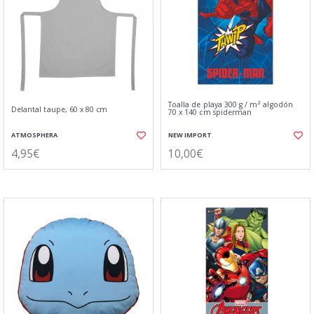
Toalla de playa 300 g / m² algodón
Delantal taupe, 60 x 80 cm
70 x 140 cm spiderman
ATMOSPHERA
NEW IMPORT
4,95€
10,00€