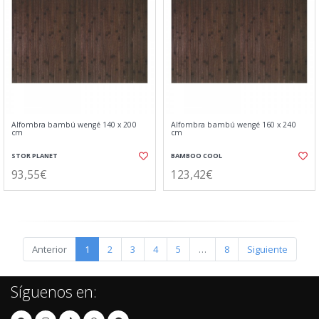
Alfombra bambú wengé 140 x 200
Alfombra bambú wengé 160 x 240
cm
cm
STOR PLANET
BAMBOO COOL
93,55€
123,42€
Anterior
1
2
3
4
5
…
8
Siguiente
Síguenos en: