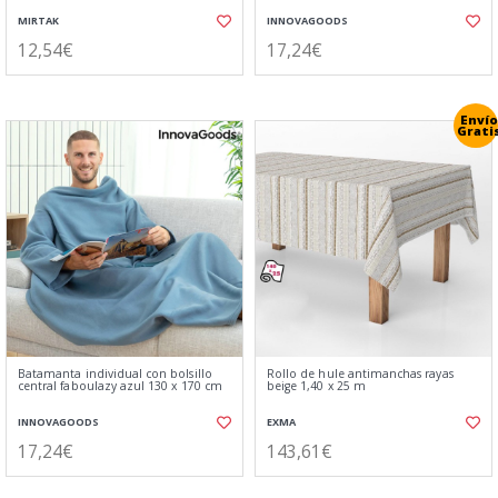
MIRTAK
INNOVAGOODS
12,54€
17,24€
Envío
Grati
Batamanta individual con bolsillo
Rollo de hule antimanchas rayas
central faboulazy azul 130 x 170 cm
beige 1,40 x 25 m
INNOVAGOODS
EXMA
17,24€
143,61€