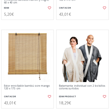
60 x 40 cm
EDM
CINTACOR
5,20€
43,01€
Estor enrollable bambú ocre mango
Batamanta individual con 2 bolsillos
120 x 175 cm
colores surtidos
CINTACOR
EDM PRODUCT
43,01€
18,29€