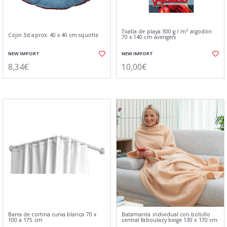
Toalla de playa 300 g / m² algodón
Cojin 3d aprox. 40 x 40 cm squirtle
70 x 140 cm avengers
NEW IMPORT
NEW IMPORT
8,34€
10,00€
Barra de cortina curva blanca 70 x
Batamanta individual con bolsillo
100 a 175 cm
central faboulazy beige 130 x 170 cm