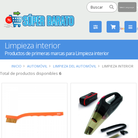
Powered
by
Tra
Limpieza interior
Productos de primeras marcas para Limpieza interior
INICIO
AUTOMÓVIL
LIMPIEZA DEL AUTOMÓVIL
LIMPIEZA INTERIOR
Total de productos disponibles
6