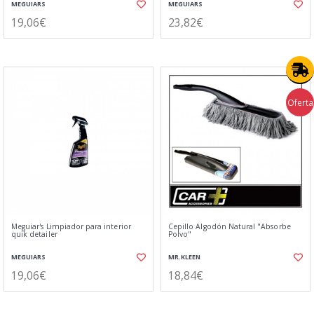
MEGUIARS
MEGUIARS
19,06€
23,82€
Oferta
Meguiar's Limpiador para interior
Cepillo Algodón Natural "Absorbe
quik detailer
Polvo"
MEGUIARS
MR.KLEEN
19,06€
18,84€