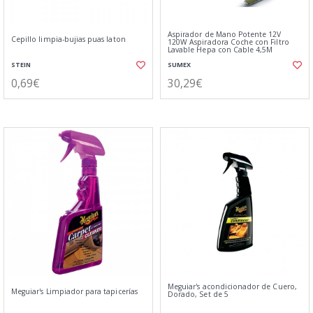
Aspirador de Mano Potente 12V
Cepillo limpia-bujias puas laton
120W Aspiradora Coche con Filtro
Lavable Hepa con Cable 4,5M
STEIN
SUMEX
0,69€
30,29€
Meguiar's acondicionador de Cuero,
Meguiar's Limpiador para tapicerías
Dorado, Set de 5