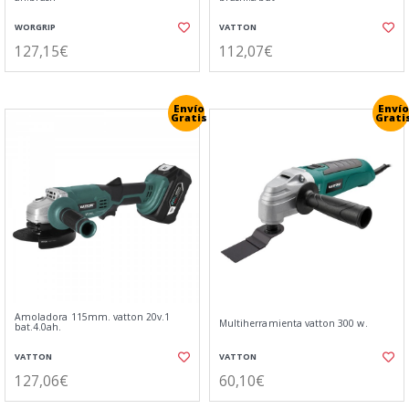
WORGRIP
VATTON
127,15€
112,07€
Envío
Envío
Gratis
Grati
Amoladora 115mm. vatton 20v.1
Multiherramienta vatton 300 w.
bat.4.0ah.
VATTON
VATTON
127,06€
60,10€