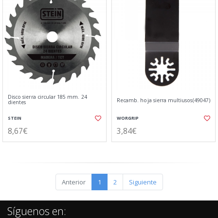
Disco sierra circular 185 mm. 24
Recamb. hoja sierra multiusos(49047)
dientes
STEIN
WORGRIP
8,67€
3,84€
Anterior
1
2
Siguiente
Síguenos en: