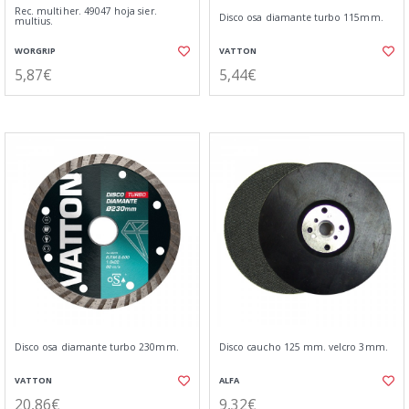
Rec. multiher. 49047 hoja sier.
Disco osa diamante turbo 115mm.
multius.
WORGRIP
VATTON
5,87€
5,44€
Disco osa diamante turbo 230mm.
Disco caucho 125 mm. velcro 3mm.
VATTON
ALFA
20,86€
9,32€