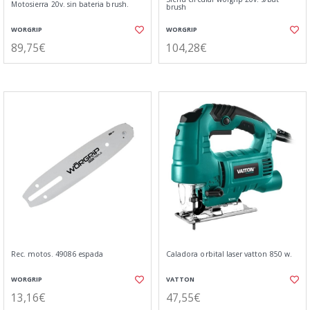
Motosierra 20v. sin bateria brush.
brush
WORGRIP
WORGRIP
89,75€
104,28€
Rec. motos. 49086 espada
Caladora orbital laser vatton 850 w.
WORGRIP
VATTON
13,16€
47,55€