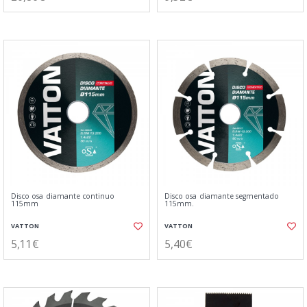
Disco osa diamante continuo
Disco osa diamante segmentado
115mm
115mm.
VATTON
VATTON
5,11€
5,40€