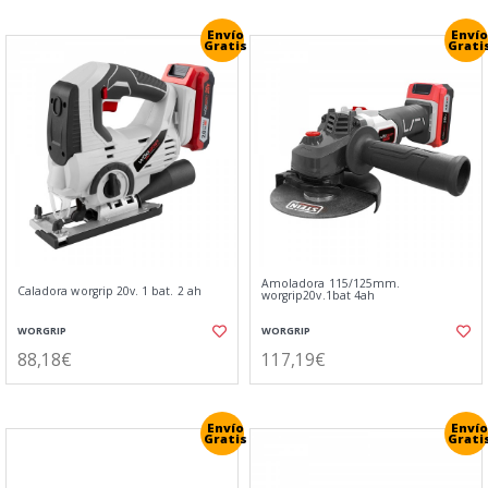
Envío
Envío
Gratis
Grati
Amoladora 115/125mm.
Caladora worgrip 20v. 1 bat. 2 ah
worgrip20v.1bat 4ah
WORGRIP
WORGRIP
88,18€
117,19€
Envío
Envío
Gratis
Grati