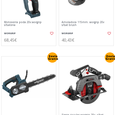
Motosierra poda 20v.worgrip
Amoladora 115mm. worgrip 20v
s/bateria
s/bat brush
WORGRIP
WORGRIP
68,45€
40,43€
Envío
Envío
Gratis
Grati
Sierra circular worgrip 20v. s/bat