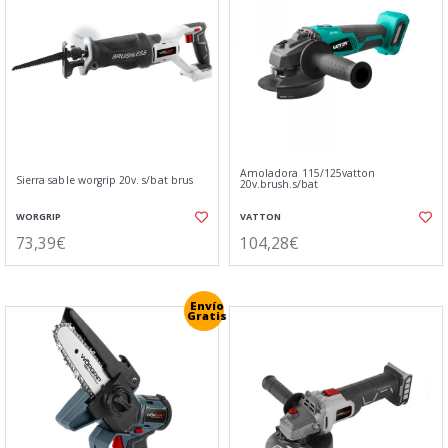
Amoladora 115/125vatton
Sierra sable worgrip 20v. s/bat brus
20v.brush.s/bat
WORGRIP
VATTON
73,39€
104,28€
Envío
Gratis