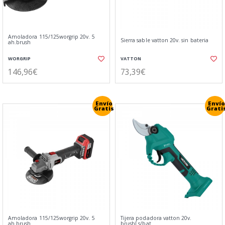
Amoladora 115/125worgrip 20v. 5
Sierra sable vatton 20v. sin bateria
ah.brush
WORGRIP
VATTON
146,96€
73,39€
Envío
Envío
Gratis
Grati
Amoladora 115/125worgrip 20v. 5
Tijera podadora vatton 20v.
ah.brush
brushl.s/bat