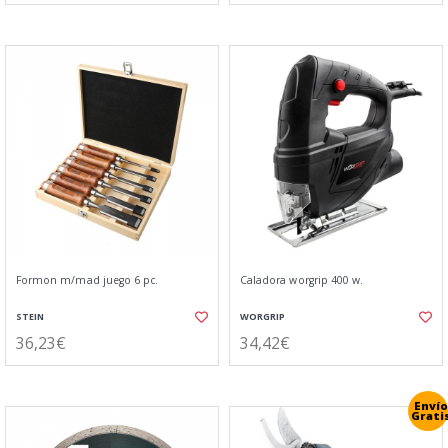
Formon m/mad juego 6 pc.
Caladora worgrip 400 w.
STEIN
WORGRIP
36,23€
34,42€
Envío
Grati