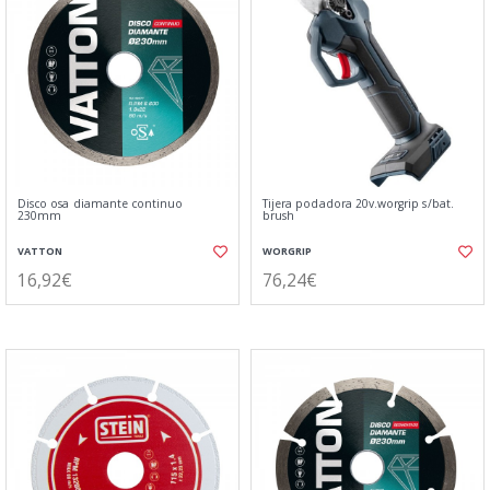
Disco osa diamante continuo
Tijera podadora 20v.worgrip s/bat.
230mm
brush
VATTON
WORGRIP
16,92€
76,24€