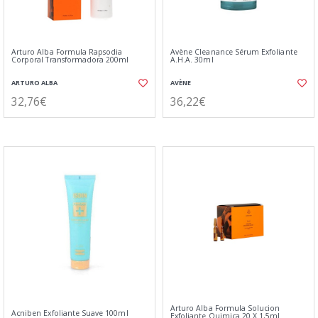
Arturo Alba Formula Rapsodia
Avène Cleanance Sérum Exfoliante
Corporal Transformadora 200ml
A.H.A. 30ml
ARTURO ALBA
AVÈNE
32,76€
36,22€
Arturo Alba Formula Solucion
Acniben Exfoliante Suave 100ml
Exfoliante Quimica 20 X 1,5ml