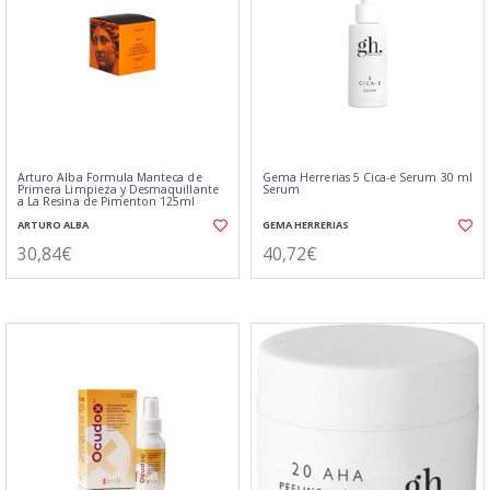
Arturo Alba Formula Manteca de
Gema Herrerias 5 Cica-e Serum 30 ml
Primera Limpieza y Desmaquillante
Serum
a La Resina de Pimenton 125ml
ARTURO ALBA
GEMA HERRERIAS
30,84€
40,72€