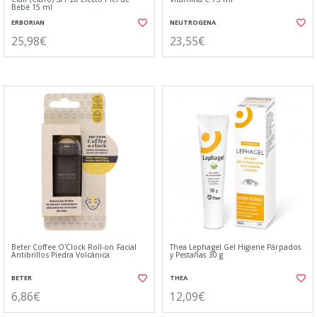
Bebé 15 ml
ERBORIAN
NEUTROGENA
25,98€
23,55€
Beter Coffee O'Clock Roll-on Facial
Thea Lephagel Gel Higiene Párpados
Antibrillos Piedra Volcánica
y Pestañas 30 g
BETER
THEA
6,86€
12,09€