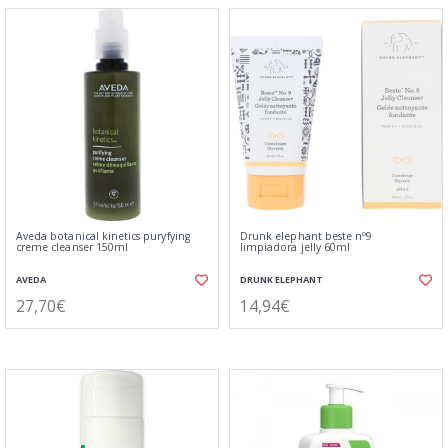
Aveda botanical kinetics puryfying
Drunk elephant beste nº9
creme cleanser 150ml
limpiadora jelly 60ml
AVEDA
DRUNK ELEPHANT
27,70€
14,94€