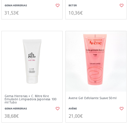
GEMA HERRERIAS
BETER
31,53€
10,36€
Gema Herrerias + C. Mitre Kire
Avene Gel Exfoliante Suave 50ml
Emulsión Limpiadora Japonesa 100
ml Tubo
GEMA HERRERIAS
AVÈNE
38,68€
21,00€