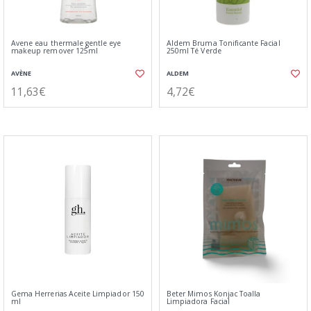
Avene eau thermale gentle eye
Aldem Bruma Tonificante Facial
makeup remover 125ml
250ml Té Verde
AVÈNE
ALDEM
11,63€
4,72€
Gema Herrerias Aceite Limpiador 150
Beter Mimos Konjac Toalla
ml
Limpiadora Facial