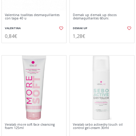
Valentina toallitas desmaquillantes
Demak up demak up discos
con tapa 40 u
desmaquillantes 60uni.
VALENTINA
DEMAK UP
0,84€
1,28€
Veralab more soft face cleansing
Veralab sebo activedry touch oil
foam 125ml
control gel-cream 30ml