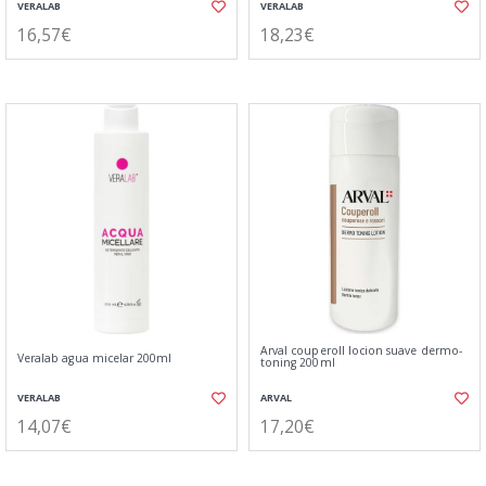
VERALAB
VERALAB
16,57€
18,23€
Arval couperoll locion suave dermo-
Veralab agua micelar 200ml
toning 200ml
VERALAB
ARVAL
14,07€
17,20€