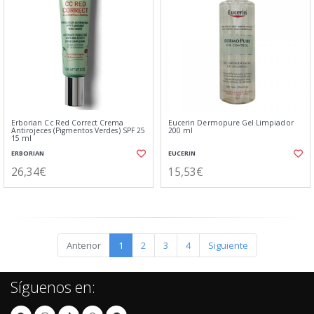
Erborian Cc Red Correct Crema
Eucerin Dermopure Gel Limpiador
Antirojeces (Pigmentos Verdes) SPF 25
200 ml
15 ml
ERBORIAN
EUCERIN
26,34€
15,53€
Anterior
1
2
3
4
Siguiente
Síguenos en: