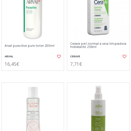
Cerave piel normal a seca limpiadora
Arval puractive pure toner 200ml
hidratante 236ml
ARVAL
CERAVE
16,45€
7,71€