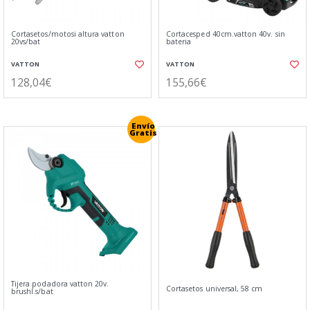
Cortasetos/motosi altura vatton
Cortacesped 40cm.vatton 40v. sin
20vs/bat
bateria
VATTON
VATTON
128,04€
155,66€
Envío
Gratis
Tijera podadora vatton 20v.
Cortasetos universal, 58 cm
brushl.s/bat