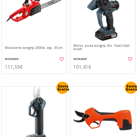
Motos. poda worgrip 20v. 1bat2.0ah
Motosierra worgrip 2000w. esp. 35cm.
brush
WORGRIP
WORGRIP
111,59€
101,41€
Envío
Envío
Gratis
Grati