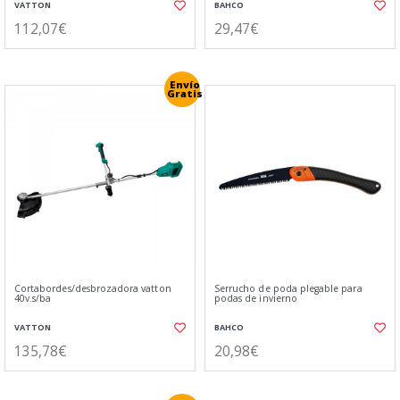
VATTON
BAHCO
112,07€
29,47€
Envío
Gratis
Cortabordes/desbrozadora vatton
Serrucho de poda plegable para
40v.s/ba
podas de invierno
VATTON
BAHCO
135,78€
20,98€