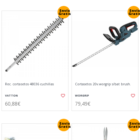
Envío
Envío
Gratis
Grati
Rec. cortasetos 48036 cuchillas
Cortasetos 20v.worgrip s/bat brush.
VATTON
WORGRIP
60,88€
79,49€
Envío
Envío
Gratis
Grati