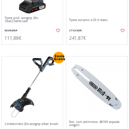
Tijera pod. worgrip 20v.
Tijera vulcano e-25 tr basic
1bat2.0ahbrush
WORGRIP
STOCKER
111,88€
241,87€
Envío
Gratis
Rec. cort.set/motos. 48109 espada
Cortabordes 20v.worgrip s/bat brush.
oregon