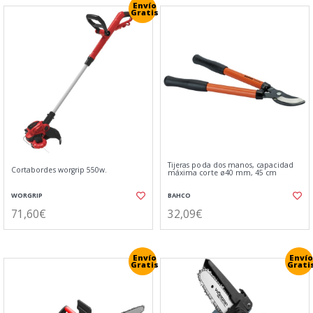
Envío
Gratis
Tijeras poda dos manos, capacidad
Cortabordes worgrip 550w.
máxima corte ø40 mm, 45 cm
WORGRIP
BAHCO
71,60€
32,09€
Envío
Envío
Gratis
Grati