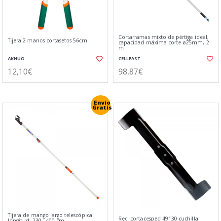
Cortarramas mixto de pértiga ideal,
Tijera 2 manos cortasetos 56cm
capacidad máxima corte ø25mm, 2
m
AKHUO
CELLFAST
12,10€
98,87€
Envío
Gratis
Tijera de mango largo telescópica
Rec. cortacesped 49130 cuchilla
longitud: 230 - 400 cm