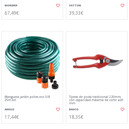
WORGRIP
VATTON
67,49€
39,33€
Manguera jardin polies.eco 5/8
Tijeras de poda tradicional 220mm
25m.kit
con capacidad máxima de corte ø20
mm
AKHUO
BAHCO
17,44€
18,35€