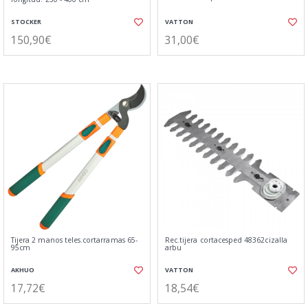
STOCKER
VATTON
150,90€
31,00€
Tijera 2 manos teles.cortarramas 65-
Rec.tijera cortacesped 48362cizalla
95cm
arbu
AKHUO
VATTON
17,72€
18,54€