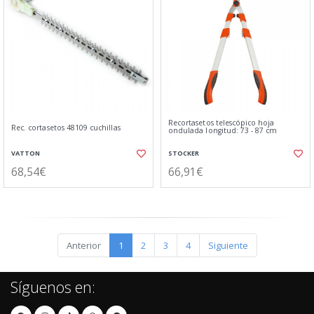
Recortasetos telescópico hoja
Rec. cortasetos 48109 cuchillas
ondulada longitud: 73 - 87 cm
VATTON
STOCKER
68,54€
66,91€
Anterior
1
2
3
4
Siguiente
Síguenos en: