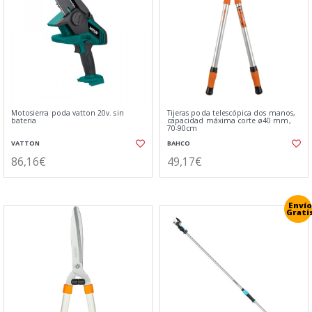
Motosierra poda vatton 20v. sin
Tijeras poda telescópica dos manos,
bateria
capacidad máxima corte ø40 mm,
70-90cm
VATTON
BAHCO
86,16€
49,17€
Envío
Grati