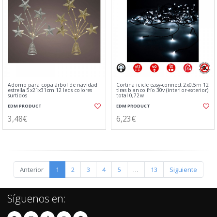
Adorno para copa árbol de navidad
Cortina icicle easy-connect 2x0,5m 12
estrella 5x21x31cm 12 leds colores
tiras blanco frío 30v (interior-exterior)
surtidos
total 0,72w
EDM PRODUCT
EDM PRODUCT
3,48€
6,23€
Anterior
1
2
3
4
5
…
13
Siguiente
Síguenos en: