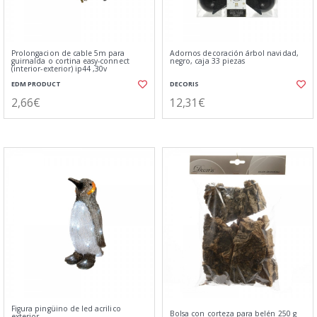
Prolongacion de cable 5m para
Adornos decoración árbol navidad,
guirnalda o cortina easy-connect
negro, caja 33 piezas
(interior-exterior) ip44 ,30v
EDM PRODUCT
DECORIS
2,66€
12,31€
Figura pingüino de led acrilico
Bolsa con corteza para belén 250 g
exterior