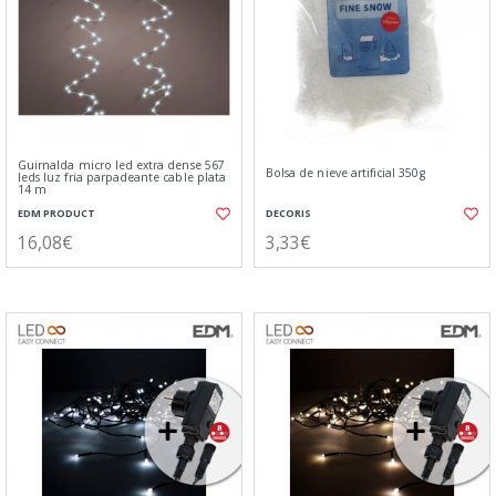
Guirnalda micro led extra dense 567
Bolsa de nieve artificial 350g
leds luz fria parpadeante cable plata
14 m
EDM PRODUCT
DECORIS
16,08€
3,33€