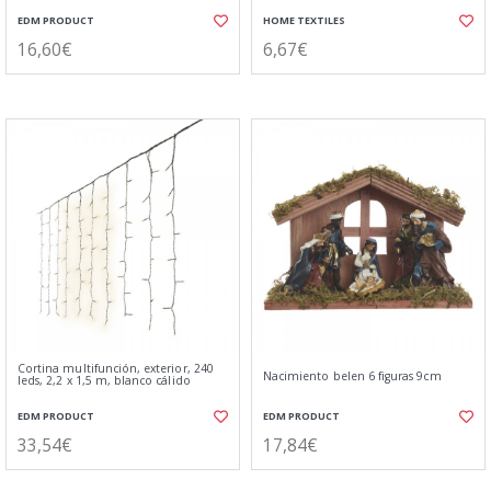
EDM PRODUCT
HOME TEXTILES
16,60€
6,67€
Cortina multifunción, exterior, 240
Nacimiento belen 6 figuras 9cm
leds, 2,2 x 1,5 m, blanco cálido
EDM PRODUCT
EDM PRODUCT
33,54€
17,84€