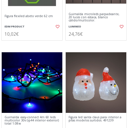
Guirnalda microleds parpadeante,
Figura flexiled abeto verde 62 cm
20 luces con estaca, blanco
cálido/multicolor.
EDM PRODUCT
LUMINEO
10,02€
24,76€
Guirnalda easy-connect 4m 60 leds
Figura led santa claus para interior a
multicolor 30v (ip44 interior-exterior)
pilas modelos surtidos. 491239
total 1.08w