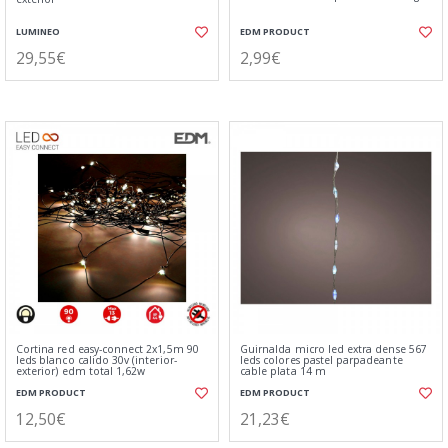
LUMINEO
EDM PRODUCT
29,55€
2,99€
Cortina red easy-connect 2x1,5m 90
Guirnalda micro led extra dense 567
leds blanco calido 30v (interior-
leds colores pastel parpadeante
exterior) edm total 1,62w
cable plata 14 m
EDM PRODUCT
EDM PRODUCT
12,50€
21,23€