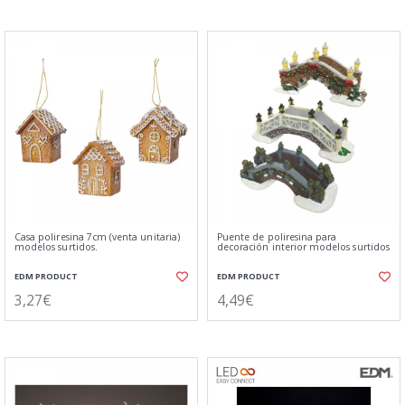
Casa poliresina 7cm (venta unitaria)
Puente de poliresina para
modelos surtidos.
decoración interior modelos surtidos
EDM PRODUCT
EDM PRODUCT
3,27€
4,49€