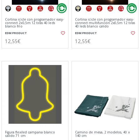
Cortina icicle con programador easy-
Cortina icicle con programador easy-
connect 2x0,5m 12 tiras 40 leds
connect multifunción 2x0,5m 12 tiras
blanco frío
40 leds blanco calido
EDM PRODUCT
EDM PRODUCT
12,55€
12,55€
Figura flexiled campana blanco
Camino de mesa, 2 modelos, 40 x
calido 71 cm
140 cm