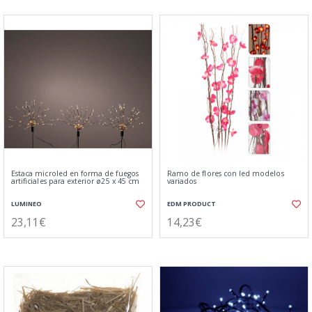
Estaca microled en forma de fuegos
Ramo de flores con led modelos
artificiales para exterior ø25 x 45 cm
variados
LUMINEO
EDM PRODUCT
23,11€
14,23€