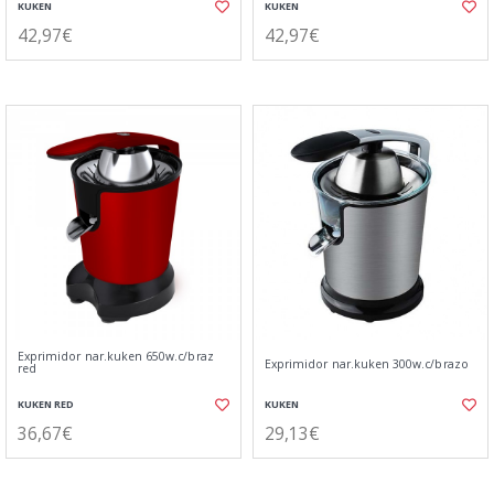
KUKEN
KUKEN
42,97€
42,97€
Exprimidor nar.kuken 650w.c/braz
Exprimidor nar.kuken 300w.c/brazo
red
KUKEN RED
KUKEN
36,67€
29,13€