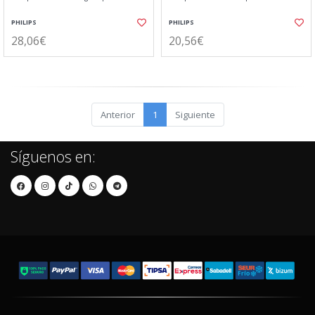
PHILIPS
PHILIPS
28,06€
20,56€
Anterior
1
Siguiente
Síguenos en: