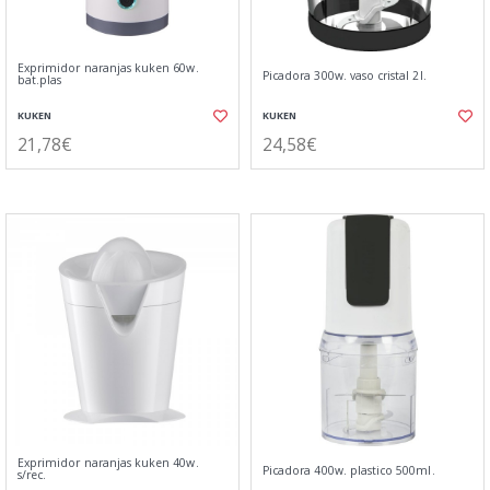
Exprimidor naranjas kuken 60w.
Picadora 300w. vaso cristal 2l.
bat.plas
KUKEN
KUKEN
21,78€
24,58€
Exprimidor naranjas kuken 40w.
Picadora 400w. plastico 500ml.
s/rec.