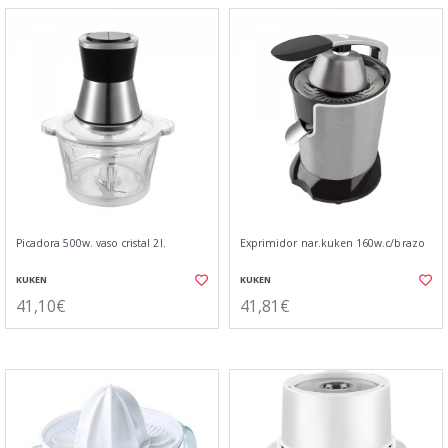
Picadora 500w. vaso cristal 2l.
Exprimidor nar.kuken 160w.c/brazo
KUKEN
KUKEN
41,10€
41,81€