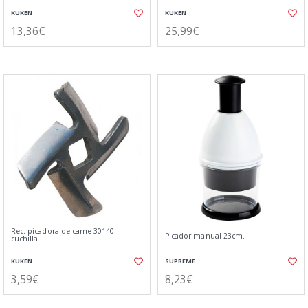
KUKEN
KUKEN
13,36€
25,99€
Rec. picadora de carne 30140
Picador manual 23cm.
cuchilla
KUKEN
SUPREME
3,59€
8,23€