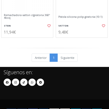
Remachadora vatton c/giratoria 360º
Pistola silicona polip.giratoria (10:1)
4boq
STEIN
VATTON
11,94€
9,48€
Anterior
1
Siguiente
Síguenos en: