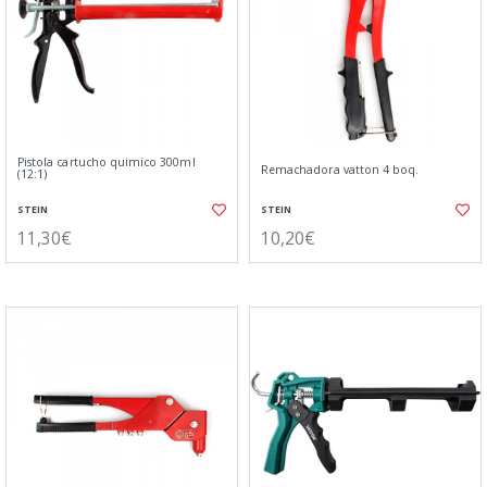
Pistola cartucho quimico 300ml
Remachadora vatton 4 boq.
(12:1)
STEIN
STEIN
11,30€
10,20€