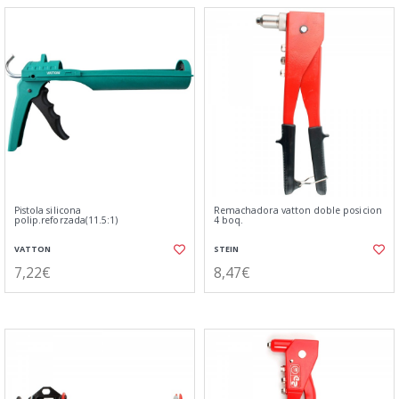
Pistola silicona
Remachadora vatton doble posicion
polip.reforzada(11.5:1)
4 boq.
VATTON
STEIN
7,22€
8,47€