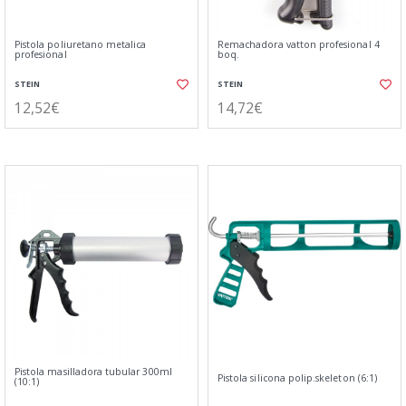
Pistola poliuretano metalica
Remachadora vatton profesional 4
profesional
boq.
STEIN
STEIN
12,52€
14,72€
Pistola masilladora tubular 300ml
Pistola silicona polip.skeleton (6:1)
(10:1)