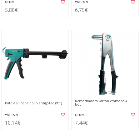
STEIN
VATTON
5,80€
6,75€
Remachadora vatton cromada 4
Pistola silicona polip.antigoteo (9:1)
boq.
VATTON
STEIN
10,14€
7,44€