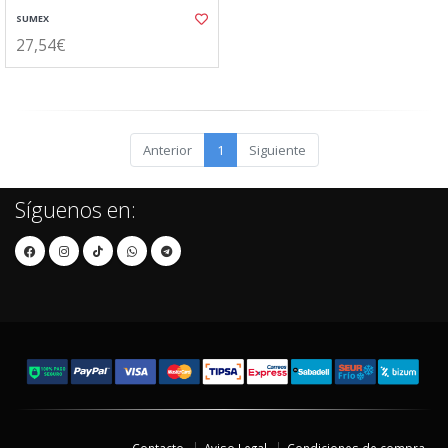
SUMEX
27,54€
Anterior
1
Siguiente
Síguenos en: