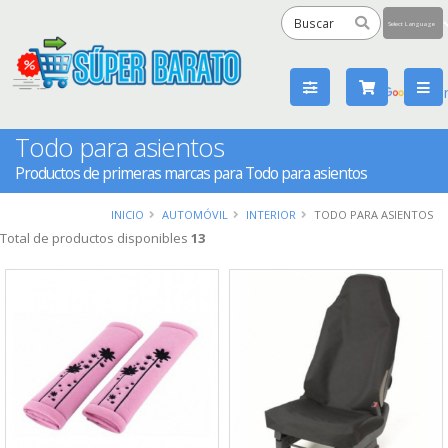
Powered
by
Tra
Todo para asientos
Productos de primeras marcas para Todo para asientos
INICIO
AUTOMÓVIL
INTERIOR
TODO PARA ASIENTOS
Total de productos disponibles
13