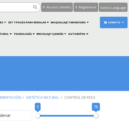
Acceso clientes
Registrarse
Powered by
Translate
ES
SET Y PACKS PARA REGALAR
MAQUILLAJE Y MANICURA
CARRITO
ATURAL
TECNOLOGÍA
BRICOLAJE Y JARDÍN
AUTOMÓVIL
LIMENTACIÓN
DIETÉTICA NATURAL
CONTROL DE PESO
5
76
denar