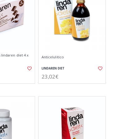
 lindaren diet 4 x
Anticelulitico
LINDAREN DIET
23,02€