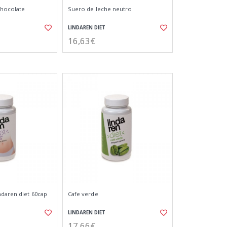
chocolate
Suero de leche neutro
LINDAREN DIET
16,63€
ndaren diet 60cap
Cafe verde
LINDAREN DIET
17,66€