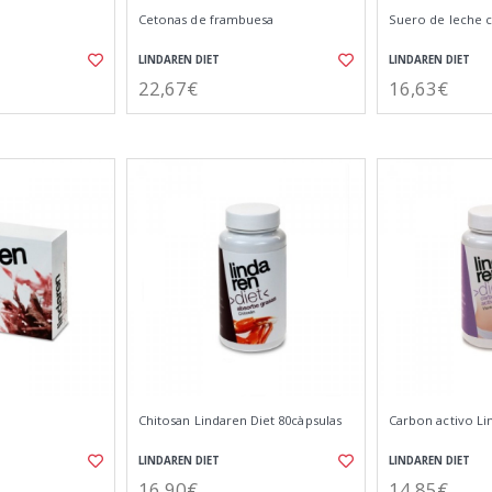
Cetonas de frambuesa
Suero de leche 
LINDAREN DIET
LINDAREN DIET
22,67€
16,63€
Chitosan Lindaren Diet 80càpsulas
Carbon activo Li
LINDAREN DIET
LINDAREN DIET
16,90€
14,85€