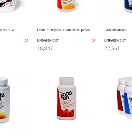
 vainilla
Lindil complex (control de peso)
Glucomanano
LINDAREN DIET
LINDAREN DIET
18,84€
22,56€