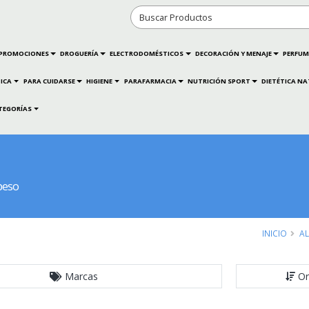
PROMOCIONES
DROGUERÍA
ELECTRODOMÉSTICOS
DECORACIÓN Y MENAJE
PERFUM
ICA
PARA CUIDARSE
HIGIENE
PARAFARMACIA
NUTRICIÓN SPORT
DIETÉTICA N
TEGORÍAS
peso
INICIO
A
Marcas
Or