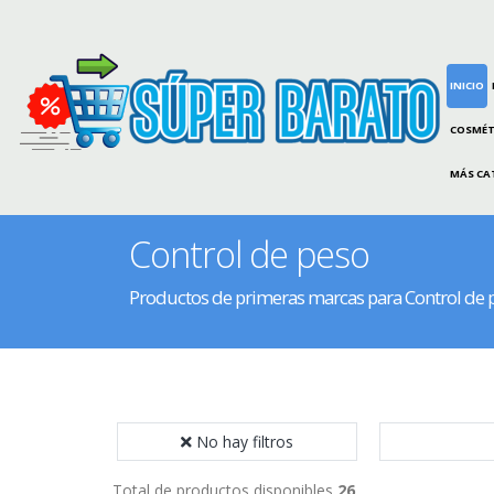
INICIO
COSMÉT
MÁS CA
Control de peso
Productos de primeras marcas para Control de 
No hay filtros
Total de productos disponibles
26