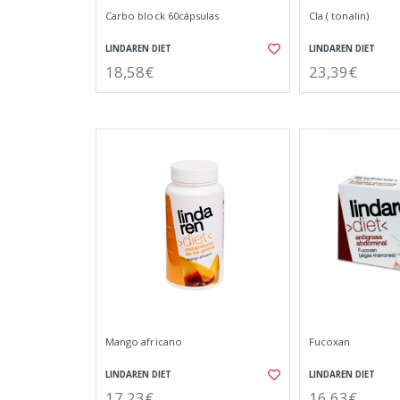
Carbo block 60cápsulas
Cla ( tonalin)
LINDAREN DIET
LINDAREN DIET
18,58€
23,39€
Mango africano
Fucoxan
LINDAREN DIET
LINDAREN DIET
17,23€
16,63€