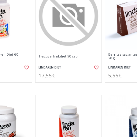
ren Diet 60
Barritas saciantes
T-active lind.diet 90 cap
20 g
LINDAREN DIET
LINDAREN DIET
17,55€
5,55€