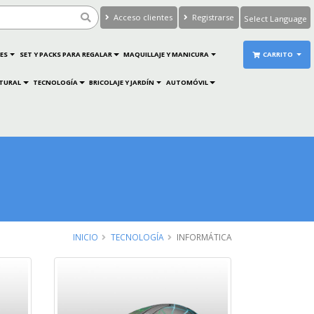
Acceso clientes
Registrarse
Powered by
Translate
ES
SET Y PACKS PARA REGALAR
MAQUILLAJE Y MANICURA
CARRITO
ATURAL
TECNOLOGÍA
BRICOLAJE Y JARDÍN
AUTOMÓVIL
INICIO
TECNOLOGÍA
INFORMÁTICA