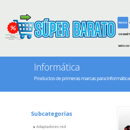
INICIO
COSMÉT
MÁS CA
Informática
Productos de primeras marcas para Informática
Subcategorías
Adaptadores red