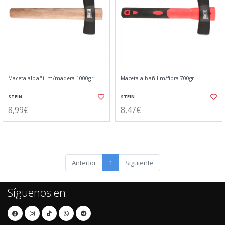
Maceta albañil m/madera 1000gr.
Maceta albañil m/fibra 700gr.
STEIN
STEIN
8,99€
8,47€
Anterior
1
Siguiente
Síguenos en: