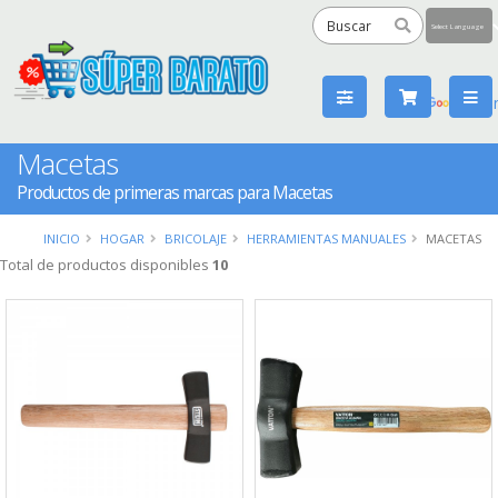
Powered
by
Tra
Macetas
Productos de primeras marcas para Macetas
INICIO
HOGAR
BRICOLAJE
HERRAMIENTAS MANUALES
MACETAS
Total de productos disponibles
10