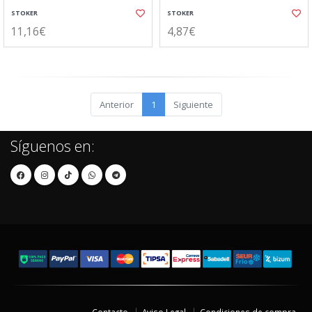
STOKER
STOKER
11,16€
4,87€
Anterior
1
Siguiente
Síguenos en: