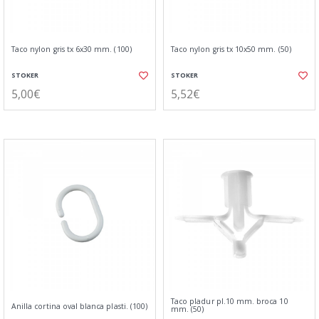
Taco nylon gris tx 6x30 mm. (100)
Taco nylon gris tx 10x50 mm. (50)
STOKER
STOKER
5,00€
5,52€
Taco pladur pl.10 mm. broca 10
Anilla cortina oval blanca plasti. (100)
mm. (50)