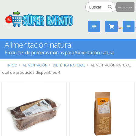
Powered
by
Tra
Alimentación natural
Productos de primeras marcas para Alimentación natural
INICIO
ALIMENTACIÓN
DIETÉTICA NATURAL
ALIMENTACIÓN NATURAL
Total de productos disponibles
4