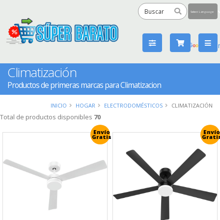
Powered
by
Tra
Climatización
Productos de primeras marcas para Climatizacion
INICIO
HOGAR
ELECTRODOMÉSTICOS
CLIMATIZACIÓN
Total de productos disponibles
70
Envío
Envío
Gratis
Grati