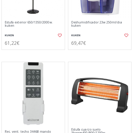
Estufa exterior 650/1350/2000w.
Deshumidificador 23w 250ml/dia
kuken
kuken
KUKEN
KUKEN
61,22€
69,47€
Estufa cuarzo suelo
Rec. vent. techo 34468 mando
3barras400/800/1200w