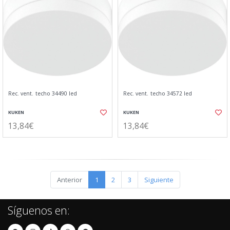
Rec. vent. techo 34490 led
Rec. vent. techo 34572 led
KUKEN
KUKEN
13,84€
13,84€
Anterior
1
2
3
Siguiente
Síguenos en: