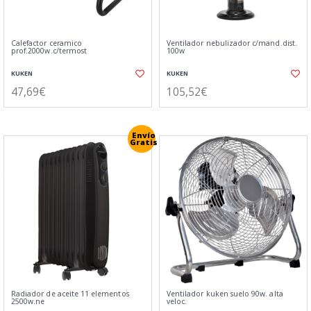
Calefactor ceramico
Ventilador nebulizador c/mand.dist.
prof.2000w.c/termost
100w
KUKEN
KUKEN
47,69€
105,52€
Envío
Gratis
Radiador de aceite 11 elementos
Ventilador kuken suelo 90w. alta
2500w.ne
veloc.