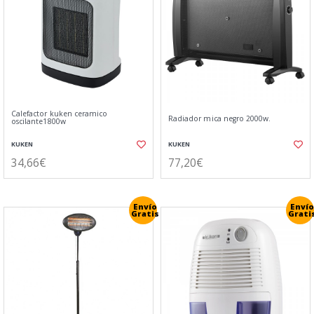
Calefactor kuken ceramico
Radiador mica negro 2000w.
oscilante1800w
KUKEN
KUKEN
34,66€
77,20€
Envío
Envío
Gratis
Grati