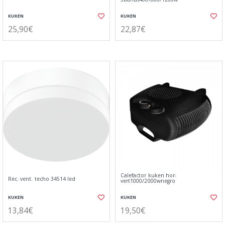
KUKEN
KUKEN
25,90€
22,87€
Calefactor kuken hor-
Rec. vent. techo 34514 led
vert1000/2000wnegro
KUKEN
KUKEN
13,84€
19,50€