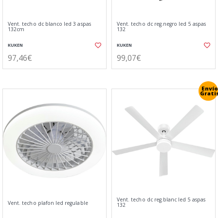
Vent. techo dc blanco led 3 aspas
Vent. techo dc reg.negro led 5 aspas
132cm
132
KUKEN
KUKEN
97,46€
99,07€
Envío
Grati
Vent. techo dc reg.blanc led 5 aspas
Vent. techo plafon led regulable
132