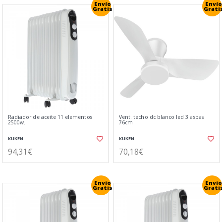
Envío
Envío
Gratis
Grati
Radiador de aceite 11 elementos
Vent. techo dc blanco led 3 aspas
2500w.
76cm
KUKEN
KUKEN
94,31€
70,18€
Envío
Envío
Gratis
Grati