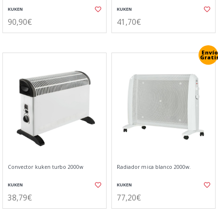
KUKEN
KUKEN
90,90€
41,70€
Envío
Grati
Convector kuken turbo 2000w
Radiador mica blanco 2000w.
KUKEN
KUKEN
38,79€
77,20€