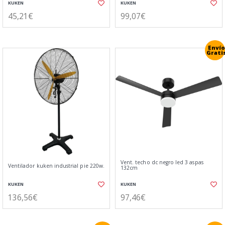
KUKEN
KUKEN
45,21€
99,07€
Envío
Grati
Vent. techo dc negro led 3 aspas
Ventilador kuken industrial pie 220w.
132cm
KUKEN
KUKEN
136,56€
97,46€