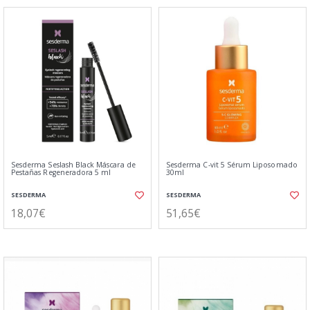
Sesderma Seslash Black Máscara de
Sesderma C-vit 5 Sérum Liposomado
Pestañas Regeneradora 5 ml
30ml
SESDERMA
SESDERMA
18,07€
51,65€