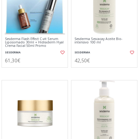
Sesderma Flash Effect C-vit Serum
Sesderma Sescacay Aceite Bio-
Liposomado 30ml + Hidraderm Hyal
intensivo 100 ml
Crema Facial 50ml Promo
SESDERMA
SESDERMA
61,30€
42,50€