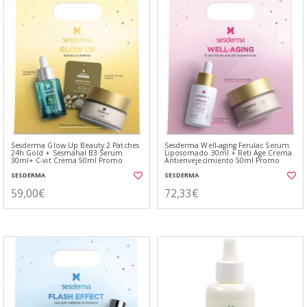
Sesderma Glow Up Beauty 2 Patches
Sesderma Well-aging Ferulac Serum
24h Gold + Sesmahal B3 Serum
Liposomado 30ml + Reti Age Crema
30ml+ C-vit Crema 50ml Promo
Antienvejecimiento 50ml Promo
SESDERMA
SESDERMA
59,00€
72,33€