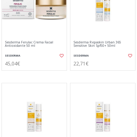
Sesderma Ferulac Crema Facial
Sesderma Repaskin Urban 365
Antioxidante 50 ml
Sensitive Skin Spf50+ 50ml
SESDERMA
SESDERMA
45,04€
22,71€