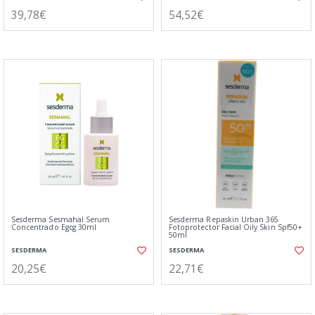
39,78€
54,52€
Sesderma Sesmahal Serum
Sesderma Repaskin Urban 365
Concentrado Egcg 30ml
Fotoprotector Facial Oily Skin Spf50+
50ml
SESDERMA
SESDERMA
20,25€
22,71€