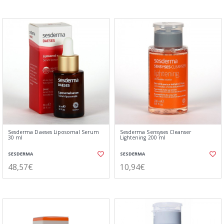
Sesderma Daeses Liposomal Serum
Sesderma Sensyses Cleanser
30 ml
Lightening 200 ml
SESDERMA
SESDERMA
48,57€
10,94€