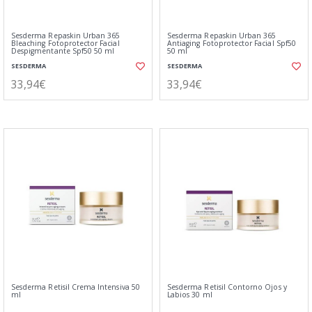
Sesderma Repaskin Urban 365
Sesderma Repaskin Urban 365
Bleaching Fotoprotector Facial
Antiaging Fotoprotector Facial Spf50
Despigmentante Spf50 50 ml
50 ml
SESDERMA
SESDERMA
33,94€
33,94€
Sesderma Retisil Crema Intensiva 50
Sesderma Retisil Contorno Ojos y
ml
Labios 30 ml