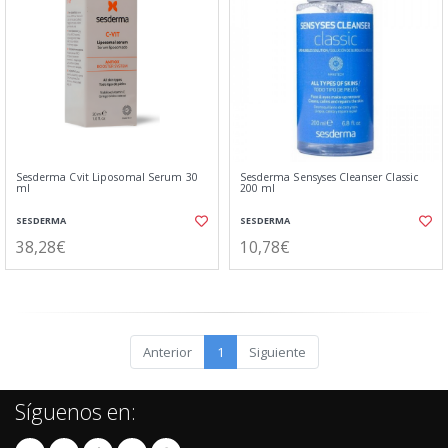
Sesderma Cvit Liposomal Serum 30
Sesderma Sensyses Cleanser Classic
ml
200 ml
SESDERMA
SESDERMA
38,28€
10,78€
Anterior
1
Siguiente
Síguenos en: