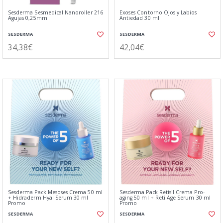
Sesderma Sesmedical Nanoroller 216
Exoses Contorno Ojos y Labios
Agujas 0,25mm
Antiedad 30 ml
SESDERMA
SESDERMA
34,38€
42,04€
Sesderma Pack Mesoses Crema 50 ml
Sesderma Pack Retisil Crema Pro-
+ Hidraderm Hyal Serum 30 ml
aging 50 ml + Reti Age Serum 30 ml
Promo
Promo
SESDERMA
SESDERMA