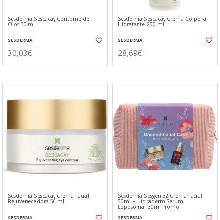
Sesderma Sescacay Contorno de
Sesderma Sescacay Crema Corporal
Ojos 30 ml
Hidratante 250 ml
SESDERMA
SESDERMA
30,03€
28,69€
Sesderma Sescacay Crema Facial
Sesderma Sesgen 32 Crema Facial
Rejuvenecedora 50 ml
50ml + Hidraderm Serum
Loposomal 30ml Promo
SESDERMA
SESDERMA