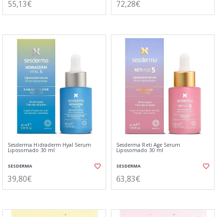
55,13€
72,28€
Sesderma Hidraderm Hyal Serum
Sesderma Reti Age Serum
Liposomado 30 ml
Liposomado 30 ml
SESDERMA
SESDERMA
39,80€
63,83€