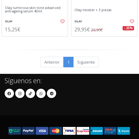
Olay luminous skin tone advanced
Olay neceser + 3 piezas
anti-ageing serum 40ml
OLAY
OLAY
15,25€
29,95€
- 25%
39,90€
Anterior
1
Siguiente
Síguenos en: