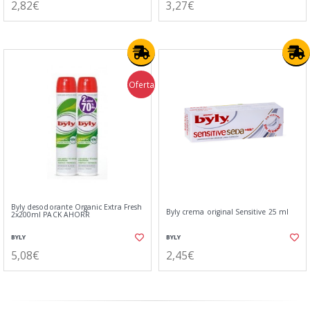
2,82€
3,27€
Oferta
Byly desodorante Organic Extra Fresh
Byly crema original Sensitive 25 ml
2x200ml PACK AHORR
BYLY
BYLY
5,08€
2,45€