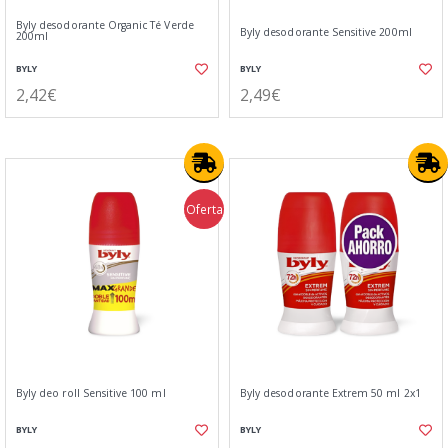
Byly desodorante Organic Té Verde
Byly desodorante Sensitive 200ml
200ml
BYLY
BYLY
2,42€
2,49€
Oferta
Byly deo roll Sensitive 100 ml
Byly desodorante Extrem 50 ml 2x1
BYLY
BYLY