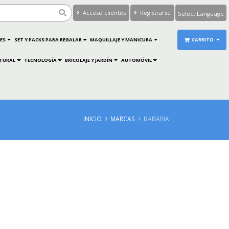
Acceso clientes
Registrarse
Powered by
Translate
ES
SET Y PACKS PARA REGALAR
MAQUILLAJE Y MANICURA
CARRITO
ATURAL
TECNOLOGÍA
BRICOLAJE Y JARDÍN
AUTOMÓVIL
INICIO
MARCAS
BABARIA