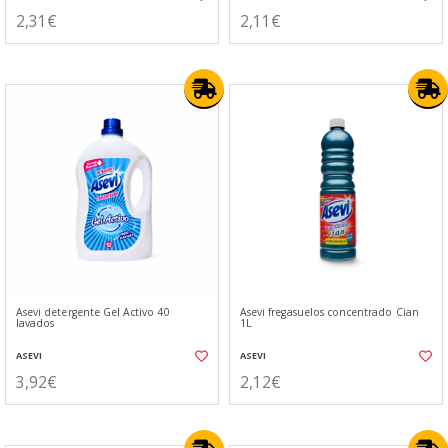
2,31€
2,11€
Asevi detergente Gel Activo 40
Asevi fregasuelos concentrado Cian
lavados
1L
ASEVI
ASEVI
3,92€
2,12€