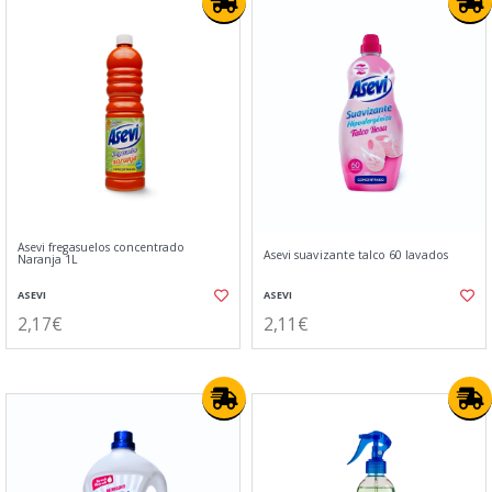
Asevi fregasuelos concentrado
Asevi suavizante talco 60 lavados
Naranja 1L
ASEVI
ASEVI
2,17€
2,11€