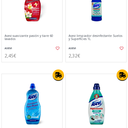
Asevi suavizante pasión y tiare 60
Asevi limpiador desinfectante Suelos
lavados
y Superfícies 1L
ASEVI
ASEVI
2,45€
2,32€