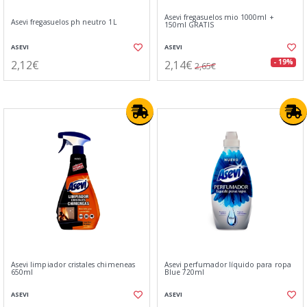
Asevi fregasuelos mio 1000ml +
Asevi fregasuelos ph neutro 1L
150ml GRATIS
ASEVI
ASEVI
2,12€
2,14€
- 19%
2,65€
Asevi limpiador cristales chimeneas
Asevi perfumador líquido para ropa
650ml
Blue 720ml
ASEVI
ASEVI