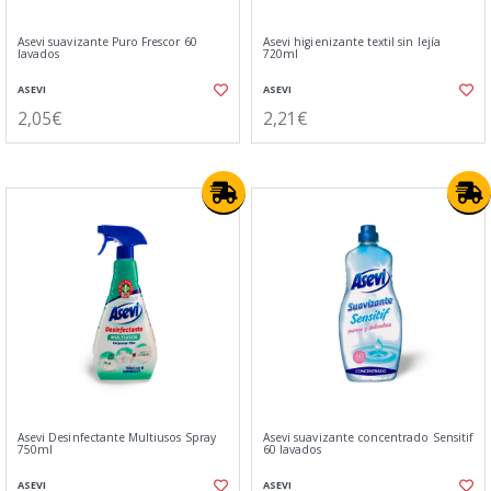
Asevi suavizante Puro Frescor 60
Asevi higienizante textil sin lejía
lavados
720ml
ASEVI
ASEVI
2,05€
2,21€
Asevi Desinfectante Multiusos Spray
Asevi suavizante concentrado Sensitif
750ml
60 lavados
ASEVI
ASEVI