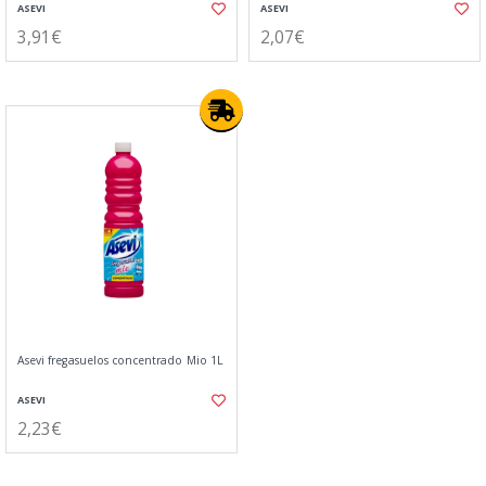
ASEVI
ASEVI
3,91€
2,07€
Asevi fregasuelos concentrado Mio 1L
ASEVI
2,23€