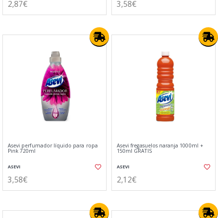
2,87€
3,58€
Asevi perfumador líquido para ropa
Asevi fregasuelos naranja 1000ml +
Pink 720ml
150ml GRATIS
ASEVI
ASEVI
3,58€
2,12€