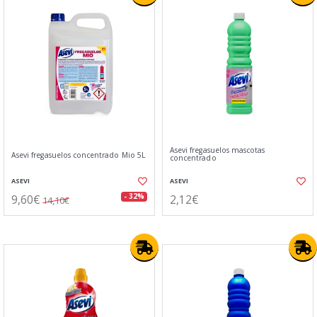
Asevi fregasuelos mascotas
Asevi fregasuelos concentrado Mio 5L
concentrado
ASEVI
ASEVI
9,60€
2,12€
- 32%
14,10€