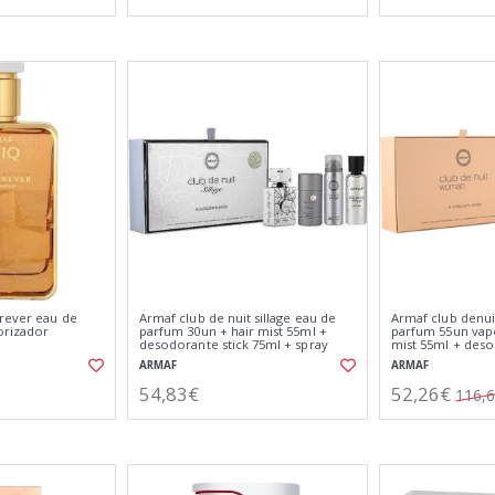
rever eau de
Armaf club de nuit sillage eau de
Armaf club denu
orizador
parfum 30un + hair mist 55ml +
parfum 55un vapo
desodorante stick 75ml + spray
mist 55ml + deso
corporal perfumado 50ml
+ crema de man
ARMAF
ARMAF
vaporizador
54,83€
52,26€
116,