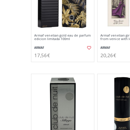
Armaf venetian gold eau de parfum
Armaf venetian gi
edicion limitada 100ml
from venice with 
ARMAF
ARMAF
17,56€
20,26€