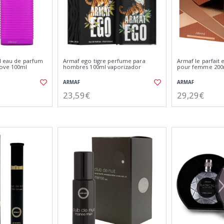
rl eau de parfum
Armaf ego tigre perfume para
Armaf le parfait
love 100ml
hombres 100ml vaporizador
pour femme 200
ARMAF
ARMAF
23,59€
29,29€