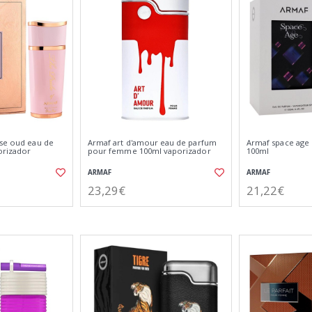
ose oud eau de
Armaf art d'amour eau de parfum
Armaf space age
orizador
pour femme 100ml vaporizador
100ml
ARMAF
ARMAF
23,29€
21,22€