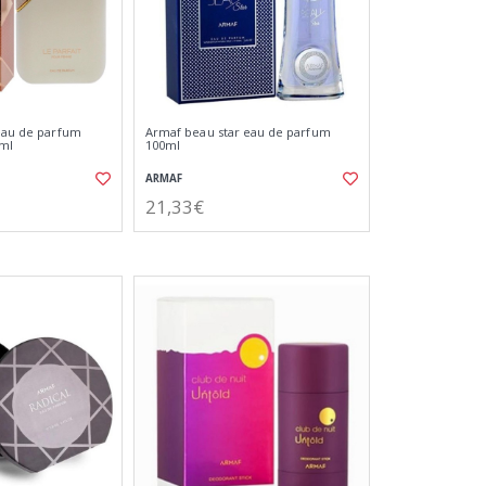
 eau de parfum
Armaf beau star eau de parfum
ml
100ml
ARMAF
21,33€