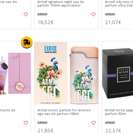
nse eau de
Armaf signature night eau de
Armaf odyssey r
parfum 100ml vaporizador
parfum ultra edi
ARMAF
ARMAF
18,52€
21,07€
tracto de
Armaf exotic parfum for women
Armaf niche sapp
ego eau de parfum 100ml
parfum 90ml
ARMAF
ARMAF
21,85€
22,37€