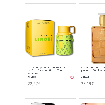
Armaf odyssey limoni eau de
Armaf uniq oud fo
parfum fresh edition 100ml
parfum 100ml vap
vaporizador
ARMAF
ARMAF
22,27€
25,19€