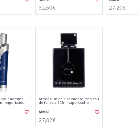
32,60€
27,20€
nt pour homme
Armaf club de nuit intense man eau
0ml vaporizador
de toilette 105ml vaporizador
ARMAF
27,02€