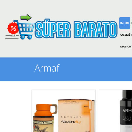
INICIO
COSMÉT
MÁS CA
Armaf