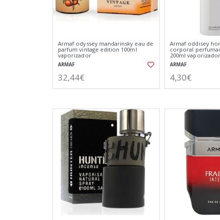
Armaf odyssey mandarinsky eau de
Armaf oddisey h
parfum vintage edition 100ml
corporal perfumad
vaporizador
200ml vaporizado
ARMAF
ARMAF
32,44€
4,30€