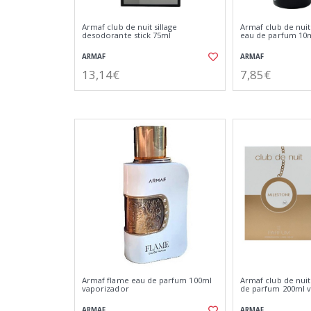
Armaf club de nuit sillage
Armaf club de nui
desodorante stick 75ml
eau de parfum 10
ARMAF
ARMAF
13,14€
7,85€
Armaf flame eau de parfum 100ml
Armaf club de nui
vaporizador
de parfum 200ml 
ARMAF
ARMAF