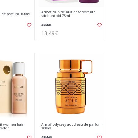
Armaf club de nuit desodorante
u de parfum 100ml
stick untold 75ml
ARMAF
13,49€
uit women hair
Armaf odyssey aoud eau de parfum
zador
100ml
ARMAF