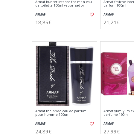
Armaf hunter intense for men eau
Armaf fraiche inte
de toilette 100ml vaporizador
parfum 100ml
ARMAF
ARMAF
18,85€
21,21€
Armaf the pride eau de parfum
Armaf yum yum ex
pour homme 100un
perfume 100ml
ARMAF
ARMAF
24,89€
27,99€