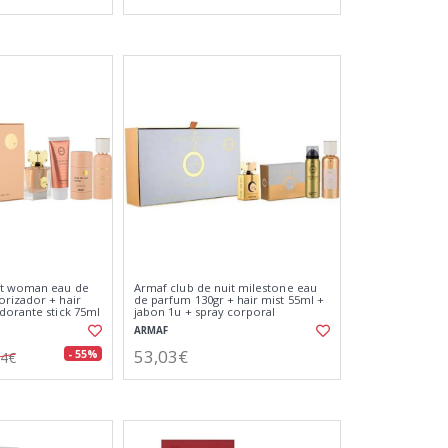
it woman eau de
Armaf club de nuit milestone eau
rizador + hair
de parfum 130gr + hair mist 55ml +
dorante stick 75ml
jabon 1u + spray corporal
os 50ml
perfumado 50ml vaporizador
ARMAF
53,03€
- 55%
64€