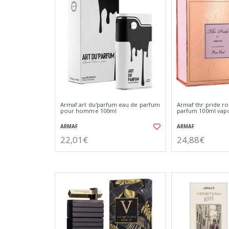
Armaf art du'parfum eau de parfum
Armaf thr pride r
pour homme 100ml
parfum 100ml vap
ARMAF
ARMAF
22,01€
24,88€