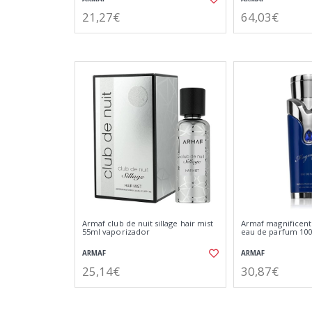
21,27€
64,03€
Armaf club de nuit sillage hair mist
Armaf magnifice
55ml vaporizador
eau de parfum 10
ARMAF
ARMAF
25,14€
30,87€