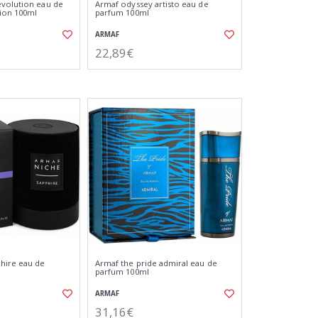
evolution eau de
Armaf odyssey artisto eau de
tion 100ml
parfum 100ml
ARMAF
22,89€
hire eau de
Armaf the pride admiral eau de
parfum 100ml
ARMAF
31,16€