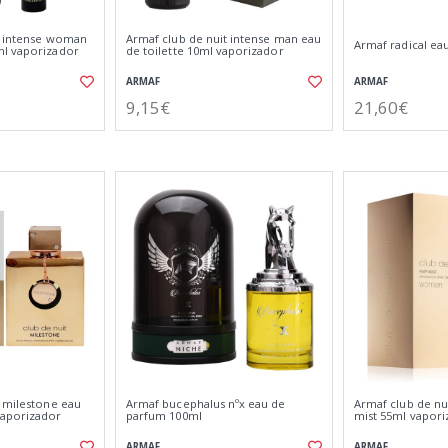
t intense woman
Armaf club de nuit intense man eau
Armaf radical ea
ml vaporizador
de toilette 10ml vaporizador
ARMAF
ARMAF
9,15€
21,60€
t milestone eau
Armaf bucephalus nºx eau de
Armaf club de n
vaporizador
parfum 100ml
mist 55ml vapori
ARMAF
ARMAF