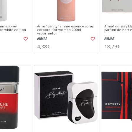
omme spray
Armaf vanity femme essence spray
Armaf odissey bl
o white edition
corporal for women 200ml
parfum dessert e
r
vaporizador
ARMAF
ARMAF
4,38€
18,79€