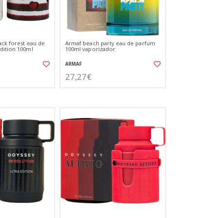
ack forest eau de
Armaf beach party eau de parfum
dition 100ml
100ml vaporizador
ARMAF
27,27€