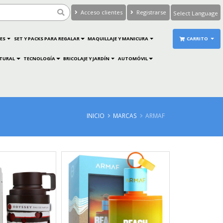
Acceso clientes
Registrarse
Powered by
Translate
ES
SET Y PACKS PARA REGALAR
MAQUILLAJE Y MANICURA
CARRITO
ATURAL
TECNOLOGÍA
BRICOLAJE Y JARDÍN
AUTOMÓVIL
INICIO
MARCAS
ARMAF