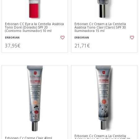
Erborian CC Eye a la Centella Asiática
Erborian Cc Cream a La Centella
Tono Doré (Dorado) SPF 20
Asiática Tono Clair (Claro) SPF 30
(Contorno Iluminador) 10 ml
Iluminadora 15 ml
ERBORIAN
ERBORIAN
37,95€
21,71€
Erborian Cc Cream a La Centella
Erborian Cc Creme Clair 40ml