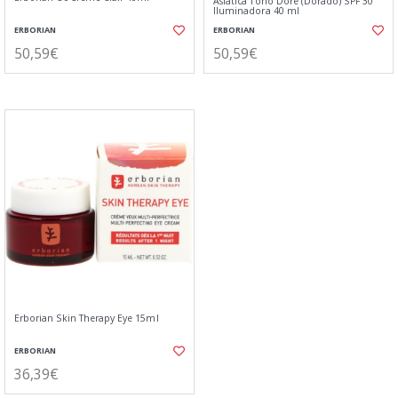
Asiática Tono Doré (Dorado) SPF 30
Iluminadora 40 ml
ERBORIAN
ERBORIAN
50,59€
50,59€
Erborian Skin Therapy Eye 15ml
ERBORIAN
36,39€